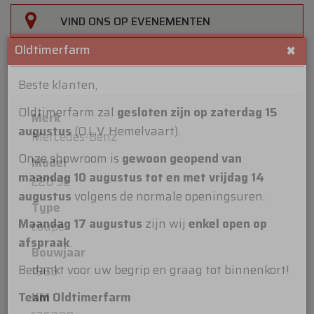
VIND ONS OP EVENEMENTEN
×
Oldtimerfarm
Merk
Beste klanten,
Mercedes-Benz
Oldtimerfarm zal
gesloten zijn op zaterdag 15
Model
augustus
(O.L.V. Hemelvaart).
220 SE
Onze showroom is
gewoon geopend van
Type
maandag 10 augustus tot en met vrijdag 14
coupe
augustus
volgens de normale openingsuren.
Bouwjaar
Maandag 17 augustus
zijn wij
enkel open op
1963
afspraak
.
KM