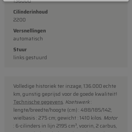
136000
Bedankt voor uw begrip en graag tot binnenkort!
Cilinderinhoud
Team Oldtimerfarm
2200
Versnellingen
automatisch
Stuur
links gestuurd
Volledige historiek ter inzage, 136.000 echte
km, gunstig geprijsd voor de goede kwaliteit!
Technische gegevens
.
Koetswerk
:
lengte/breedte/hoogte (cm) : 488/185/142;
wielbasis : 275 cm; gewicht : 1410 kilos.
Motor
: 6-cilinders in lijn 2195 cm³, voorin, 2 carbus,