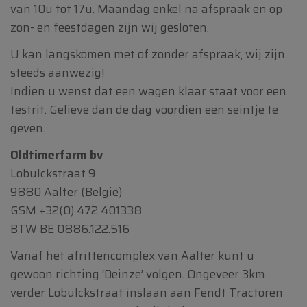
van 10u tot 17u. Maandag enkel na afspraak en op
zon- en feestdagen zijn wij gesloten.
U kan langskomen met of zonder afspraak, wij zijn
steeds aanwezig!
Indien u wenst dat een wagen klaar staat voor een
testrit. Gelieve dan de dag voordien een seintje te
geven.
Oldtimerfarm bv
Lobulckstraat 9
9880 Aalter (België)
GSM
+32(0) 472 401338
BTW BE 0886.122.516
Vanaf het afrittencomplex van Aalter kunt u
gewoon richting ‘Deinze’ volgen. Ongeveer 3km
verder Lobulckstraat inslaan aan Fendt Tractoren