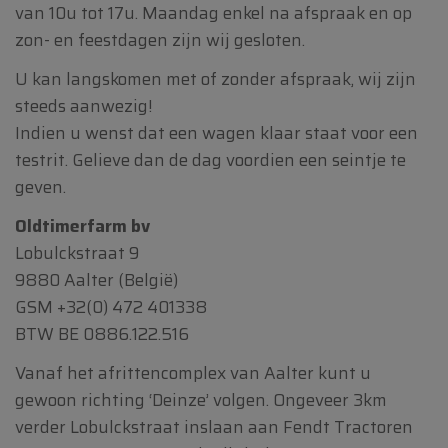
van 10u tot 17u. Maandag enkel na afspraak en op
zon- en feestdagen zijn wij gesloten.
U kan langskomen met of zonder afspraak, wij zijn
steeds aanwezig!
Indien u wenst dat een wagen klaar staat voor een
testrit. Gelieve dan de dag voordien een seintje te
geven.
Oldtimerfarm bv
Lobulckstraat 9
9880 Aalter (België)
GSM
+32(0) 472 401338
BTW BE 0886.122.516
Vanaf het afrittencomplex van Aalter kunt u
gewoon richting ‘Deinze’ volgen. Ongeveer 3km
verder Lobulckstraat inslaan aan Fendt Tractoren