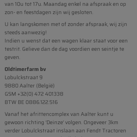
van 10u tot 17u. Maandag enkel na afspraak en op
zon- en feestdagen zijn wij gesloten.
U kan langskomen met of zonder afspraak, wij zijn
steeds aanwezig!
Indien u wenst dat een wagen klaar staat voor een
testrit. Gelieve dan de dag voordien een seintje te
geven.
Oldtimerfarm bv
Lobulckstraat 9
9880 Aalter (België)
GSM
+32(0) 472 401338
BTW BE 0886.122.516
Vanaf het afrittencomplex van Aalter kunt u
gewoon richting ‘Deinze’ volgen. Ongeveer 3km
verder Lobulckstraat inslaan aan Fendt Tractoren