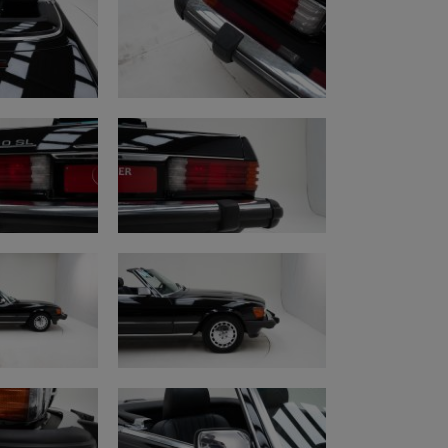
ngspapieren
lic.car-pass.be/vhr/f9598f1f-96c6-4d97-
0 SL is te bezichtigen bij
timerfarm, Lobulckstraat 9, 9880 Aalter.
 zonder afspraak – inspectie op de brug
s en motorfietsen beschikbaar – op 5
 Aalter.
ideo’s:
w.youtube.com/watch?