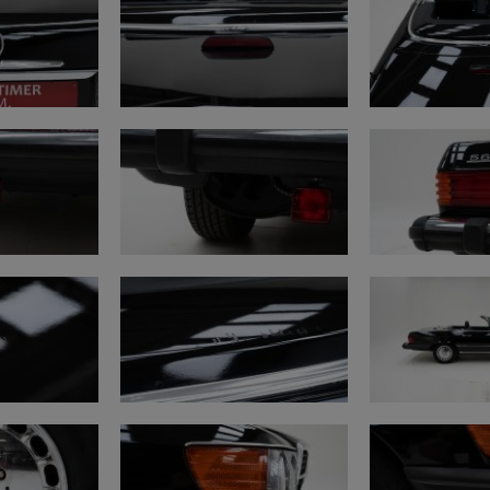
Documenten
• Belgische inschrijvi
• Car-Pass aanwezig
• Car-Pass:
https://pub
9af3-f44006188675
Deze Mercedes-Benz 56
Oldtimerfarm.
Te bezichtigen bij Old
Bezoek mogelijk met of
bij interesse.
Meer dan 300 oldtimer
minuten van afrit E40
Bekijk ook onze extra v
• Garantie:
https://ww