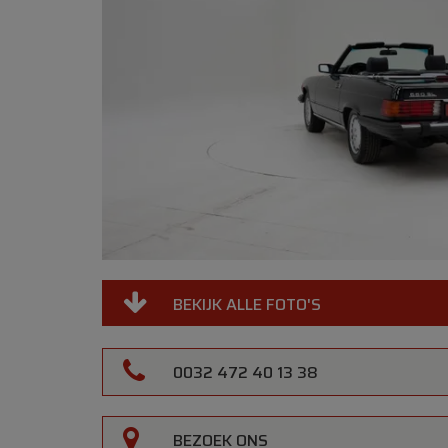
Drag to
spin
BEKIJK ALLE FOTO'S
0032 472 40 13 38
BEZOEK ONS