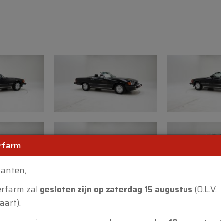
Ons inspectieteam va
een expertiseverslag 
bevindingen.
Technische gegevens
• Merk: Mercedes-Ben
• Model: 560 SL
• Bouwjaar: 1988
• Datum eerste inschri
• Motor: 5.547 cc V8
• Transmissie: Automa
rfarm
• Kleur: Black
• Kilometerstand: 1622
lanten,
• Chassisnummer: W
erfarm zal
gesloten zijn op zaterdag 15 augustus
(O.L.V.
Staat en aandachtsp
art).
• Restauratie en origin