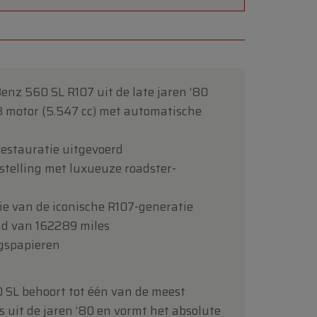
enz 560 SL R107 uit de late jaren ’80
V8 motor (5.547 cc) met automatische
restauratie uitgevoerd
rstelling met luxueuze roadster-
ie van de iconische R107-generatie
nd van 162289 miles
ngspapieren
SL behoort tot één van de meest
s uit de jaren ’80 en vormt het absolute