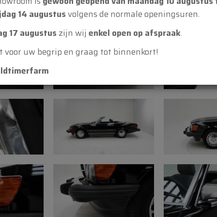
howroom is
gewoon geopend van maandag 10 augustus 
• Carrosserie: present
jdag 14 augustus
volgens de normale openingsuren.
gebruik
g 17 augustus
zijn wij
enkel open op afspraak
.
• Lakwerk: originele k
 voor uw begrip en graag tot binnenkort!
gebruik
ldtimerfarm
• Onderzijde: origineel 
• Banden: goede staat
• Opmerking: banden 
• Interieur, kap en tap
• Controle chassisnumm
• Locatie chassisnum
• Motorruimte: goede e
Motor en techniek