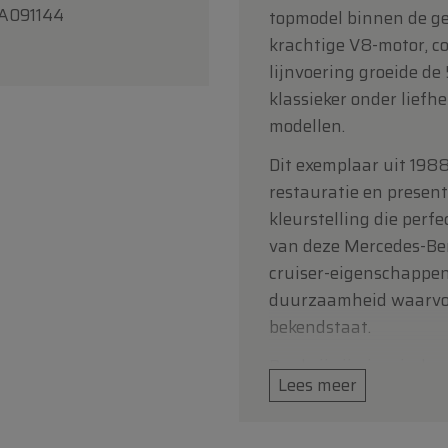
A091144
topmodel binnen de gel
krachtige V8-motor, co
lijnvoering groeide de
klassieker onder lief
modellen.
Dit exemplaar uit 198
restauratie en presente
kleurstelling die perfe
van deze Mercedes-Be
cruiser-eigenschappen
duurzaamheid waarvoo
bekendstaat.
Dankzij zijn iconische 
Lees meer
verzamelwaarde blijft
meest geliefde klassiek