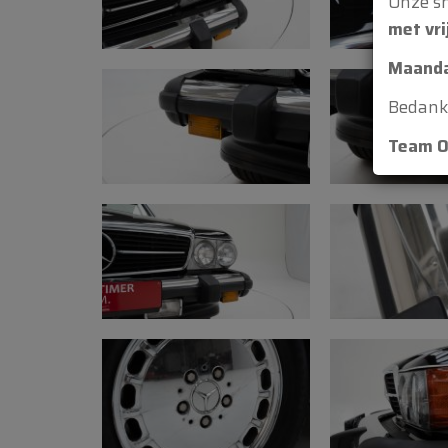
Onze s
met vri
Maanda
Bedankt
Team O