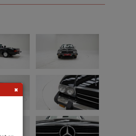
n Oldtimerfarm heeft voor deze wagen
opgesteld met onderstaande
z
jving: 15/09/1988
tische versnellingsbak
×
89 miles (afgelezen mijlenstand)
DBBA48D6JA091144
unten
aliteit: goede professionele restauratie