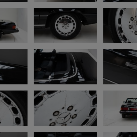
• Motor: origineel en 
• Vloeistoffen en ond
• Batterij: goede staat
• Versnellingsbak: wer
• Remmen: werken goe
• Handrem: werkt goed
Elektriciteit
• Claxon en ruitenwis
• Verlichting: herstell
• Opmerking: mistlicht 
Ophanging en assen
• Herstelling noodzakel
• Opmerking: stofhoes