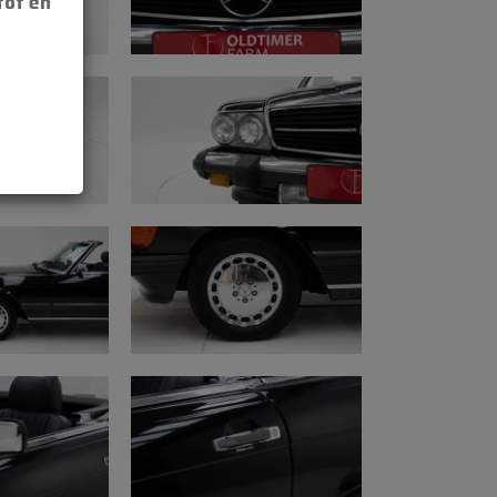
tot en
eert goed, herlakt met sporen van
leur, herlakt met sporen van normaal
en goed, eerlijke staat
, gaan nog een paar jaar mee
van 2016
ijten: mooi en gerestaureerd
er: origineel en goed leesbaar
mer: voorbouw
erlijke staat