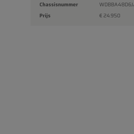
Chassisnummer
WDBBA48D6J
Prijs
€ 24.950