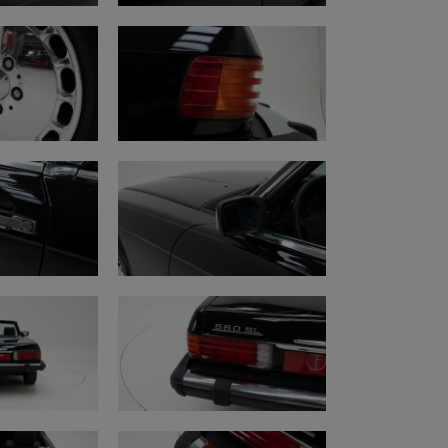
goed recent aan gewerkt
erhoud: goed onderhouden
, kan nog een paar jaar mee
kt goed
d
sers werken
ing noodzakelijk
links voor werkt niet
ijk
 fuseepen links en rechts gescheurd