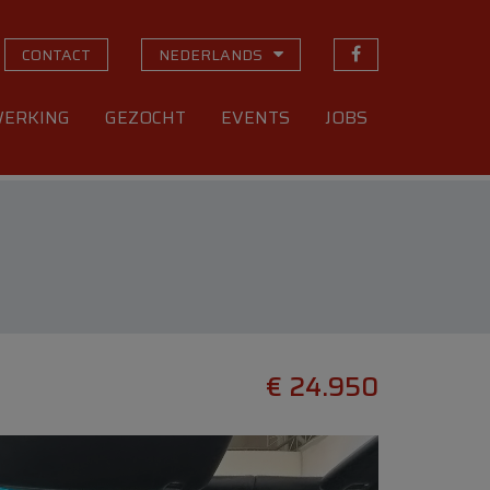
CONTACT
NEDERLANDS
ERKING
GEZOCHT
EVENTS
JOBS
€ 24.950