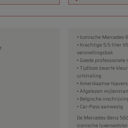
• Iconische Mercedes-B
• Krachtige 5.5-liter 
z
versnellingsbak
• Goede professionele 
• Tijdloze zwarte kleu
uitstraling
• Amerikaanse topvers
• Afgelezen mijlensta
• Belgische inschrijvi
• Car-Pass aanwezig
De Mercedes-Benz 560 
iconische luxeroadster