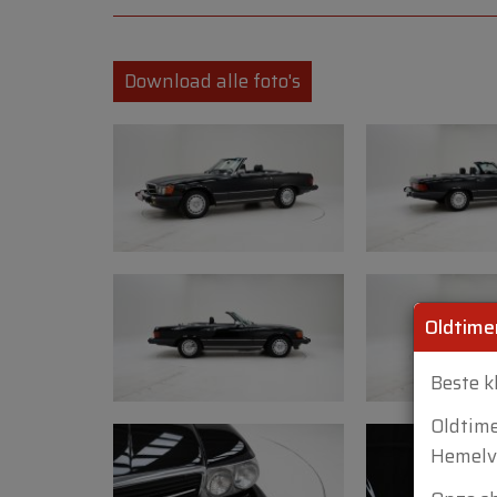
Download alle foto's
Oldtime
Beste k
Oldtim
Hemelva