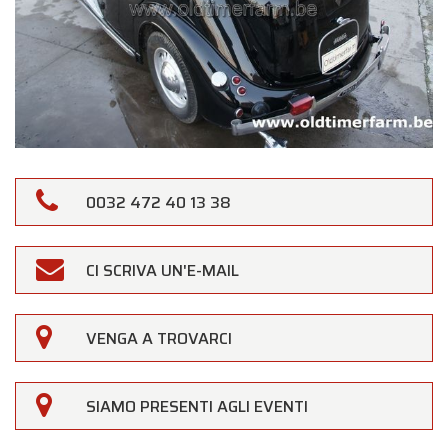
0032 472 40 13 38
CI SCRIVA UN'E-MAIL
×
Oldtimerfarm
Gentili Clienti,
VENGA A TROVARCI
Oldtimerfarm sarà
chiusa sabato 15 agosto
in
occasione della festività di
Ferragosto
SIAMO PRESENTI AGLI EVENTI
(Assunzione di Maria)
.