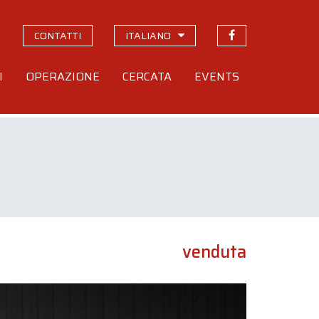
CONTATTI
ITALIANO
I
OPERAZIONE
CERCATA
EVENTS
venduta