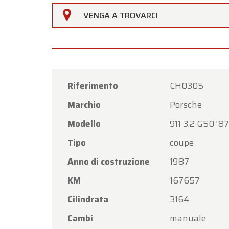
VENGA A TROVARCI
Riferimento
CH0305
Marchio
Porsche
Modello
911 3.2 G50 '87
Tipo
coupe
Anno di costruzione
1987
KM
167657
Cilindrata
3164
Cambi
manuale