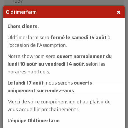
1937
KM
×
3212
Oldtimerfarm
Cylindrée
Chers clients,
1122
Oldtimerfarm sera
fermé le samedi 15 août
à
Boîte de vitesses
l'occasion de l'Assomption.
manuelle
Notre showroom sera
ouvert normalement du
Conduite
lundi 10 août au vendredi 14 août
, selon les
conduite à gauche
horaires habituels.
Le lundi 17 août
, nous serons
ouverts
uniquement sur rendez-vous
.
La Peugeot 201 fut produite de 1929 à 1937.
Première voiture française à être équipée de
Merci de votre compréhension et au plaisir de
roues avant indépendantes, elle est
vous accueillir prochainement !
également la première automobile de la