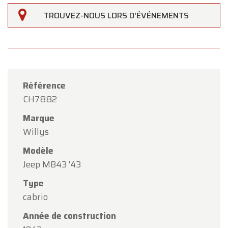
TROUVEZ-NOUS LORS D'ÉVÉNEMENTS
Référence
CH7882
Marque
Willys
Modèle
Jeep MB43 '43
Type
×
cabrio
Oldtimerfarm
Année de construction
Chers clients,