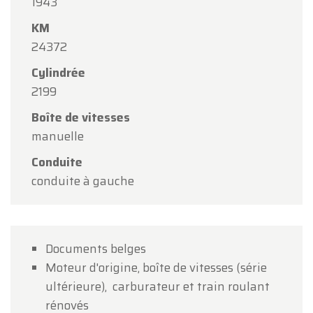
1943
Oldtimerfarm sera
fermé le samedi 15 août
à
KM
l'occasion de l'Assomption.
24372
Notre showroom sera
ouvert normalement du
Cylindrée
lundi 10 août au vendredi 14 août
, selon les
2199
horaires habituels.
Boîte de vitesses
manuelle
Le lundi 17 août
, nous serons
ouverts
uniquement sur rendez-vous
.
Conduite
conduite à gauche
Merci de votre compréhension et au plaisir de
vous accueillir prochainement !
L'équipe Oldtimerfarm
Documents belges
Moteur d'origine, boîte de vitesses (série
ultérieure), carburateur et train roulant
rénovés