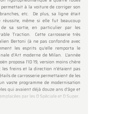
sion hydropneumatique à quatre roues
permettait à la voiture de corriger son
branches, etc. De plus, sa ligne était
 réussite, même si elle fut beaucoup
 de sa sortie, en particulier par les
rable Traction. Cette carrosserie très
talien Bertoni (à ne pas confondre avec
lement les esprits qu'elle remporta le
ennale d'Art moderne de Milan. L'année
roën proposa l'ID 19, version moins chère
: les freins et la direction n'étaient pas
étails de carrosserie permettaient de les
 un vaste programme de modernisation
les qui avaient déjà douze ans d'âge et
remplacées par les D Spéciale et D Super.
péciales qui vous est présentée ici. En
ns de bons et loyaux services, et après