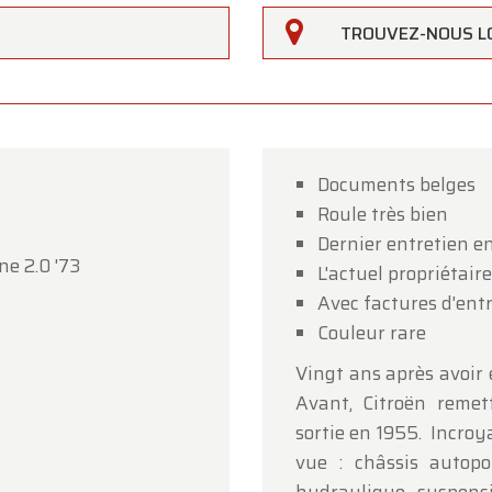
TROUVEZ-NOUS L
Documents belges
Roule très bien
rfarm
Dernier entretien e
ne 2.0 '73
L'actuel propriétaire
lients,
Avec factures d'entr
erfarm sera
fermé le samedi 15 août
à l'occasion de
Couleur rare
ption.
Vingt ans après avoir 
showroom sera
ouvert normalement du lundi 10 août au
Avant, Citroën remett
i 14 août
, selon les horaires habituels.
sortie en 1955. Incroya
vue : châssis autop
i 17 août
, nous serons
ouverts uniquement sur rendez-v