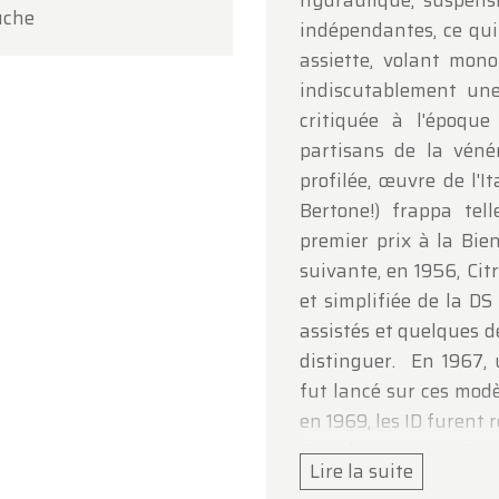
hydraulique, suspen
uche
e votre compréhension et au plaisir de vous accueillir
indépendantes, ce qui 
inement !
assiette, volant mono
indiscutablement une
pe Oldtimerfarm
critiquée à l'époque
partisans de la véné
profilée, œuvre de l'I
Bertone!) frappa tel
premier prix à la Bi
suivante, en 1956, Cit
et simplifiée de la DS 
assistés et quelques d
distinguer. En 1967,
fut lancé sur ces modè
en 1969, les ID furent 
C'est l'une de ces D s
Lire la suite
1974 enfin, après 19 a