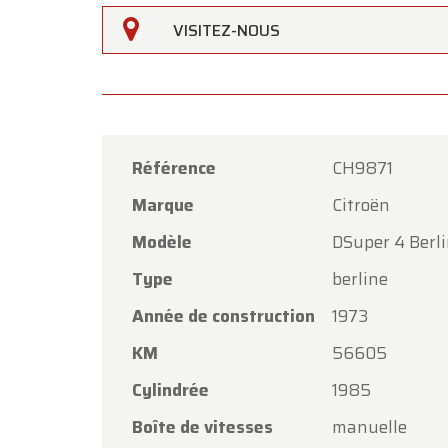
VISITEZ-NOUS
Référence
CH9871
Marque
Citroën
Oldtime
Modèle
DSuper 4 Berli
Chers c
Type
berline
Oldtim
Année de construction
1973
l'Assom
KM
56605
Notre 
vendred
Cylindrée
1985
Le lund
Boîte de vitesses
manuelle