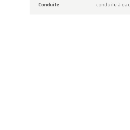
Conduite
conduite à ga
Merci d
procha
L'équi