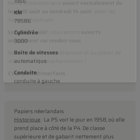
Chers clients,
1966
KM
Oldtimerfarm sera
fermé le samedi 15 août
à
79586
l'occasion de l'Assomption.
Cylindrée
Notre showroom sera
ouvert normalement du
3000
lundi 10 août au vendredi 14 août
, selon les
horaires habituels.
Boîte de vitesses
automatique
Le lundi 17 août
, nous serons
ouverts
uniquement sur rendez-vous
.
Conduite
conduite à gauche
Merci de votre compréhension et au plaisir de
vous accueillir prochainement !
L'équipe Oldtimerfarm
Papiers néerlandais
Historique
. La P5 voit le jour en 1958, où elle
prend place à côté de la P4. De classe
supérieure et de gabarit nettement plus