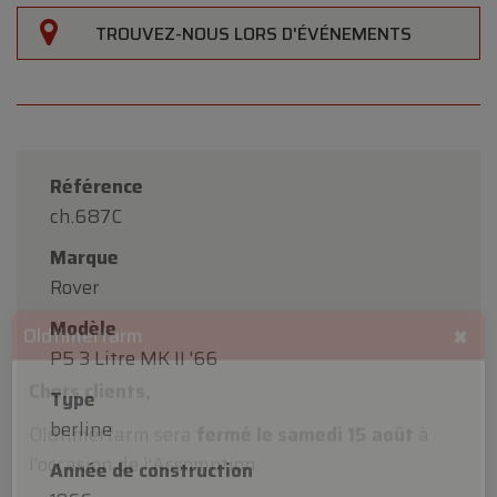
TROUVEZ-NOUS LORS D'ÉVÉNEMENTS
Référence
ch.687C
Marque
Rover
Modèle
P5 3 Litre MK II '66
Type
berline
×
Oldtimerfarm
Année de construction