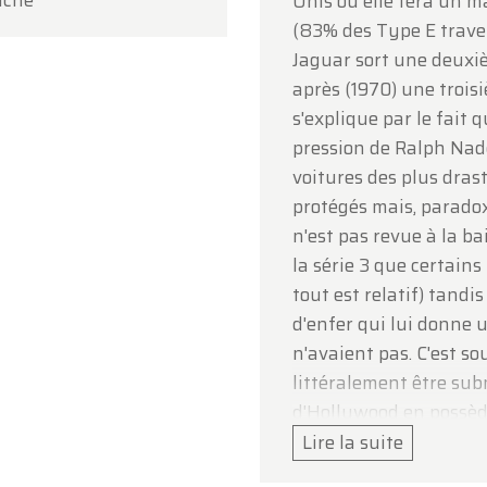
uche
Unis où elle fera un m
e votre compréhension et au plaisir de vous accueillir
(83% des Type E traver
inement !
Jaguar sort une deuxi
pe Oldtimerfarm
après (1970) une troisi
s'explique par le fait 
pression de Ralph Nade
voitures des plus dras
protégés mais, paradox
n'est pas revue à la ba
la série 3 que certain
tout est relatif) tandi
d'enfer qui lui donne u
n'avaient pas. C'est s
littéralement être sub
d'Hollywood en possèd
dames paradent à leur 
Lire la suite
badauds les regardent 