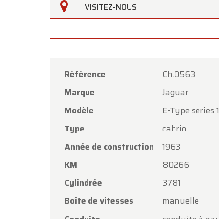
VISITEZ-NOUS
Référence
Ch.0563
Marque
Jaguar
Oldtime
Modèle
E-Type series 
Chers c
Type
cabrio
Oldtim
Année de construction
1963
l'Assom
KM
80266
Notre 
vendred
Cylindrée
3781
Boîte de vitesses
manuelle
Le lund