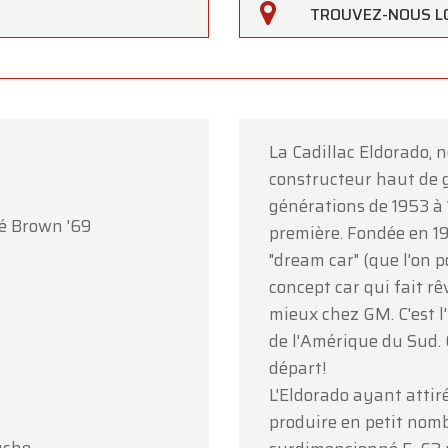
TROUVEZ-NOUS L
La Cadillac Eldorado, 
constructeur haut de 
rfarm
générations de 1953 à
é Brown '69
première. Fondée en 19
lients,
"dream car" (que l'on 
erfarm sera
fermé le samedi 15 août
à l'occasion de
concept car qui fait rêv
ption.
mieux chez GM. C'est l
de l'Amérique du Sud. C
showroom sera
ouvert normalement du lundi 10 août au
départ!
i 14 août
, selon les horaires habituels.
L'Eldorado ayant attir
i 17 août
, nous serons
ouverts uniquement sur rendez-v
produire en petit nomb