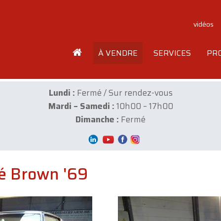
vidéos
À VENDRE
SERVICES
PR
Lundi :
Fermé / Sur rendez-vous
Mardi – Samedi :
10h00 – 17h00
Dimanche :
Fermé
pé Brown '69