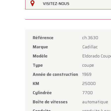
VISITEZ-NOUS
Référence
ch.3630
Marque
Cadillac
Oldtime
Modèle
Eldorado Coup
Chers c
Type
coupe
Oldtim
Année de construction
1969
l'Assom
KM
25000
Notre 
Cylindrée
7700
vendred
Boîte de vitesses
automatique
Le lund