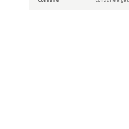
Conduite
conduite à ga
Merci d
procha
L'équi