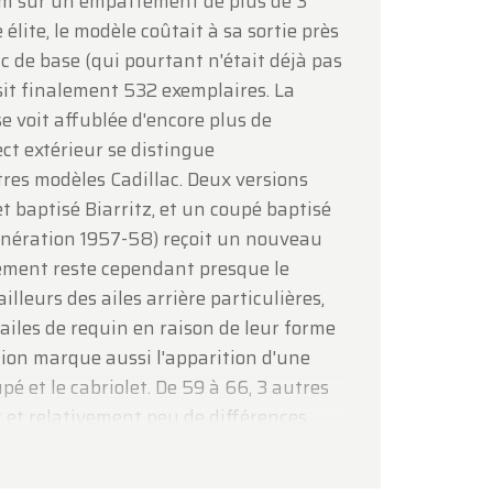
m sur un empattement de plus de 3
élite, le modèle coûtait à sa sortie près
c de base (qui pourtant n'était déjà pas
it finalement 532 exemplaires. La
 voit affublée d'encore plus de
ect extérieur se distingue
res modèles Cadillac. Deux versions
et baptisé Biarritz, et un coupé baptisé
génération 1957-58) reçoit un nouveau
tement reste cependant presque le
illeurs des ailes arrière particulières,
 ailes de requin en raison de leur forme
tion marque aussi l'apparition d'une
pé et le cabriolet. De 59 à 66, 3 autres
 et relativement peu de différences
sur les vaisseaux spectaculaires de la
ration, à partir de 1967, marque un