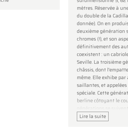
uche
surdimensionné 5, 62 
e votre compréhension et au plaisir de vous accueillir
mètres. Réservée à une 
inement !
du double de la Cadilla
pe Oldtimerfarm
donnée). On en produis
deuxième génération se
chromes (!), et son asp
définitivement des aut
coexistent : un cabriol
Seville. La troisième 
châssis, dont l'empat
même. Elle exhibe par a
saillantes, et appelées
spéciale. Cette généra
berline côtoyant le cou
générations se suivent
notables apparaissent 
Lire la suite
GM. Mais la 7ème géné