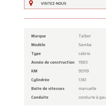
VISITEZ-NOUS
Marque
Talbot
Modèle
Samba
Type
cabrio
Année de construction
1983
Oldtime
KM
95119
Chers c
Cylindrée
1361
Oldtim
Boîte de vitesses
manuelle
l'Assom
Conduite
conduite à ga
Notre 