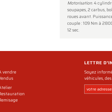
Motorisation
. 4 cylind
soupapes, 2 carbus, bo
roues avant. Puissanc
couple : 109 Nm à 2800
12 sec.
LETTRE D'
A vendre
Soyez informé
Vendus
véhicules, des
Atelier
Restauration
Remisage