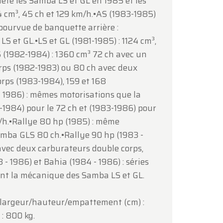
ète les Samba LS et GL en 1985 et les
 cm³, 45 ch et 129 km/h.•AS (1983-1985)
ous
.
épourvue de banquette arrière :
 et GL.•LS et GL (1981-1985) : 1124 cm³,
 (1982-1984) : 1360 cm³ 72 ch avec un
rps (1982-1983) ou 80 ch avec deux
rps (1983-1984), 159 et 168
- 1986) : mêmes motorisations que la
1984) pour le 72 ch et (1983-1986) pour
m/h.•Rallye 80 hp (1985) : même
amba GLS 80 ch.•Rallye 90 hp (1983 -
 avec deux carburateurs double corps,
- 1986) et Bahia (1984 - 1986) : séries
ent la mécanique des Samba LS et GL.
/largeur/hauteur/empattement (cm) :
: 800 kg.