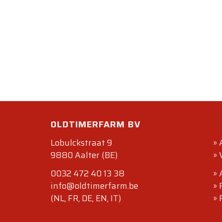
OLDTIMERFARM BV
Lobulckstraat 9
»
9880 Aalter (BE)
»
0032 472 40 13 38
»
info@oldtimerfarm.be
»
(NL, FR, DE, EN, IT)
»