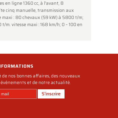
res en ligne 1360 cc, à l'avant, 8
îte cinq manuelle, transmission aux
e maxi : 80 chevaux (59 kW) à 5800 t/m;
 t/m. vitesse maxi : 168 km/h; 0 – 100 en
INFORMATIONS
 de nos bonnes affaires, des nouveaux
 événements et de notre actualité.
S'inscrire