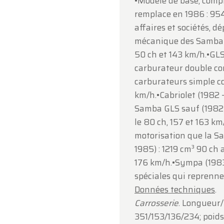
•Modèle de base, compl
i 14 août
, selon les horaires habituels.
remplace en 1986 : 954
i 17 août
, nous serons
ouverts uniquement sur rendez-v
affaires et sociétés, d
mécanique des Samba LS
e votre compréhension et au plaisir de vous accueillir
50 ch et 143 km/h.•GLS
inement !
carburateur double co
pe Oldtimerfarm
carburateurs simple co
km/h.•Cabriolet (1982 
Samba GLS sauf (1982-
le 80 ch, 157 et 163 k
motorisation que la S
1985) : 1219 cm³ 90 ch
176 km/h.•Sympa (1983 
spéciales qui reprenn
Données techniques
.
Carrosserie
. Longueur
351/153/136/234; poids 