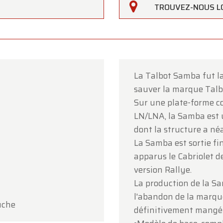
TROUVEZ-NOUS L
La Talbot Samba fut l
sauver la marque Talb
Sur une plate-forme c
LN/LNA, la Samba est 
dont la structure a n
rfarm
La Samba est sortie fin
apparus le Cabriolet d
lients,
version Rallye.
erfarm sera
fermé le samedi 15 août
à l'occasion de
La production de la Sa
ption.
l'abandon de la marque
uche
définitivement mangé l
showroom sera
ouvert normalement du lundi 10 août au