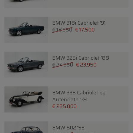
BMW 318i Cabriolet '91
€ 18.950
€ 17.500
BMW 325i Cabriolet '88
€ 24.950
€ 23.950
BMW 335 Cabriolet by
Autenrieth '39
€ 255.000
BMW 502 '55