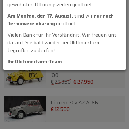
Chrysler Wimbledon Six 3
gewohnten Öffnungszeiten geöffnet.
Position DHC By Carlton '37
€ 24.950
€ 22.500
Am Montag, den 17. August,
sind wir
nur nach
Terminvereinbarung
geöffnet.
Vielen Dank für Ihr Verständnis. Wir freuen uns
Citroen 2 CV '79
€ 19.950
darauf, Sie bald wieder bei Oldtimerfarm
begrüßen zu dürfen!
Neu
Ihr Oldtimerfarm-Team
Citroen 2CV 6 James Bond 007
'80
€ 29.950
€ 27.950
Citroen 2CV AZ A '66
€ 12.500