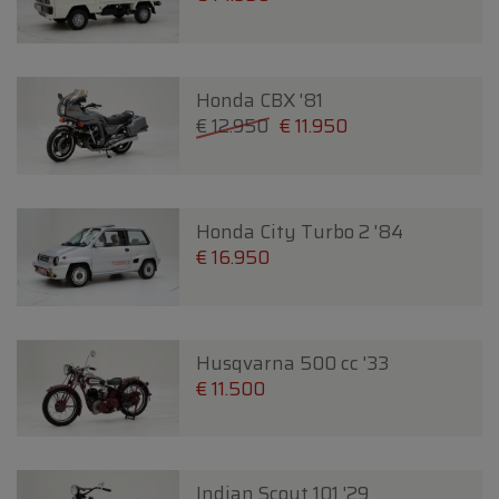
Honda CBX '81
€ 12.950
€ 11.950
Honda City Turbo 2 '84
€ 16.950
Husqvarna 500 cc '33
€ 11.500
Indian Scout 101 '29