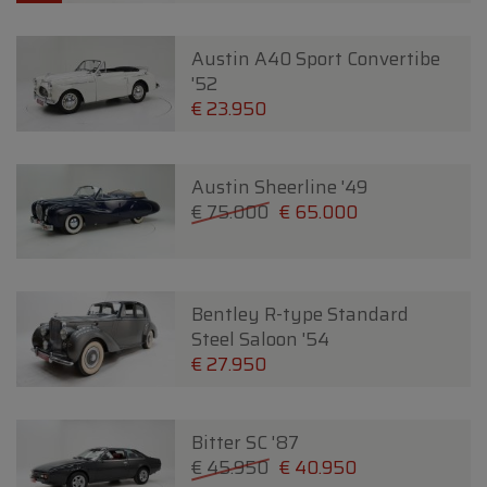
Austin A40 Sport Convertibe
'52
€ 23.950
Austin Sheerline '49
€ 75.000
€ 65.000
Bentley R-type Standard
Steel Saloon '54
€ 27.950
Bitter SC '87
€ 45.950
€ 40.950