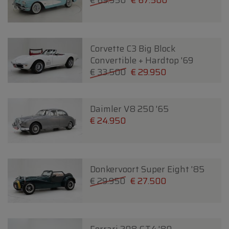
€ 69.950
€ 67.500
Corvette C3 Big Block
Convertible + Hardtop '69
€ 33.500
€ 29.950
Daimler V8 250 '65
€ 24.950
Donkervoort Super Eight '85
€ 29.950
€ 27.500