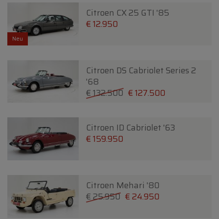
Citroen CX 25 GTI '85
€ 12.950
Neu
Citroen DS Cabriolet Series 2
'68
€ 132.500
€ 127.500
Citroen ID Cabriolet '63
€ 159.950
Citroen Mehari '80
€ 25.950
€ 24.950