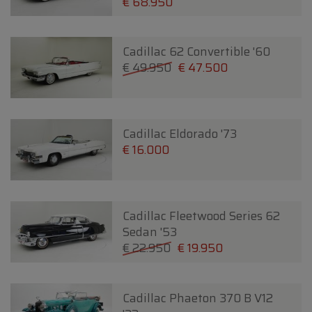
€ 68.950
Cadillac 62 Convertible '60
€ 49.950
€ 47.500
Cadillac Eldorado '73
€ 16.000
Cadillac Fleetwood Series 62
Sedan '53
€ 22.950
€ 19.950
Cadillac Phaeton 370 B V12