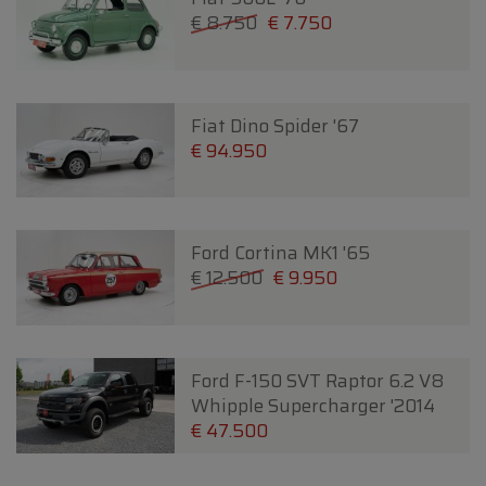
€ 8.750
€ 7.750
Fiat Dino Spider '67
€ 94.950
Ford Cortina MK1 '65
€ 12.500
€ 9.950
Ford F-150 SVT Raptor 6.2 V8
Whipple Supercharger '2014
€ 47.500