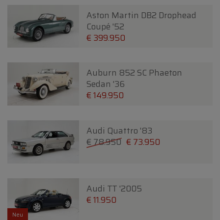
Aston Martin DB2 Drophead
Coupé '52
€ 399.950
Auburn 852 SC Phaeton
Sedan '36
€ 149.950
Audi Quattro '83
€ 78.950
€ 73.950
Audi TT '2005
€ 11.950
Neu