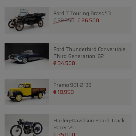
Ford T Touring Brass '13
€ 29.950
€ 26.500
Ford Thunderbird Convertible
Third Generation '62
€ 34.500
Framo 901-2 '39
€ 18.950
Harley-Davidson Board Track
Racer '20
€ 35.000