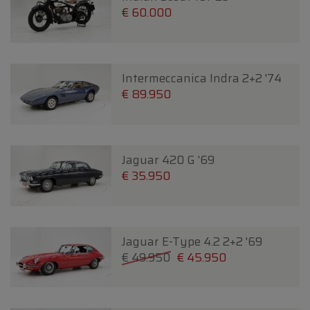
€ 60.000
Intermeccanica Indra 2+2 '74
€ 89.950
Jaguar 420 G '69
€ 35.950
Jaguar E-Type 4.2 2+2 '69
€ 49.950
€ 45.950