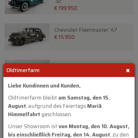
'32
€ 199.950
Chevrolet Fleetmaster '47
€ 15.950
Chevrolet Master Six Cabriolet
×
Oldtimerfarm
'33
€ 27.950
€ 26.500
Liebe Kundinnen und Kunden,
Oldtimerfarm bleibt
am Samstag, den 15.
Chrysler Town and Country 2
August
, aufgrund des Feiertags
Mariä
door Convertible '47
Himmelfahrt
geschlossen.
€ 59.950
Unser Showroom ist
von Montag, den 10. August,
bis einschließlich Freitag, den 14. August
, zu den