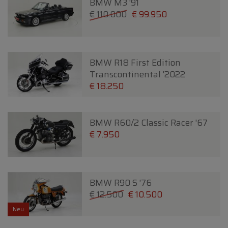
BMW M3 '91
€ 110.000
€ 99.950
BMW R18 First Edition
Transcontinental '2022
€ 18.250
BMW R60/2 Classic Racer '67
€ 7.950
BMW R90 S '76
€ 12.500
€ 10.500
Neu