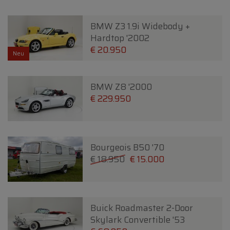
BMW Z3 1.9i Widebody +
Hardtop '2002
€ 20.950
Neu
BMW Z8 '2000
€ 229.950
Bourgeois B50 '70
€ 18.950
€ 15.000
Buick Roadmaster 2-Door
Skylark Convertible '53