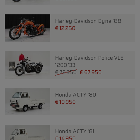
Harley-Davidson Dyna '88
€ 12.250
Harley-Davidson Police VLE
1200 '33
€ 72.950
€ 67.950
Honda ACTY '80
€ 10.950
Honda ACTY '81
€ 14.950