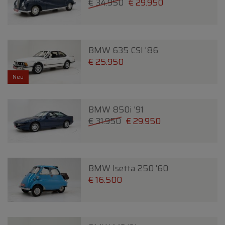
€ 34.950
€ 29.950
BMW 635 CSI '86
€ 25.950
Neu
BMW 850i '91
€ 31.950
€ 29.950
BMW Isetta 250 '60
€ 16.500