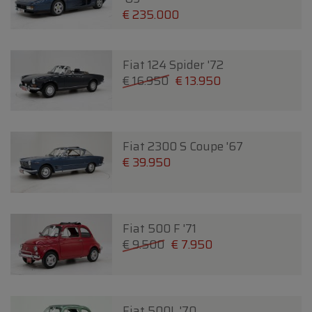
€ 235.000
Fiat 124 Spider '72
€ 16.950
€ 13.950
Fiat 2300 S Coupe '67
€ 39.950
Fiat 500 F '71
€ 9.500
€ 7.950
Fiat 500L '70