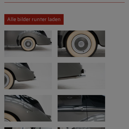
Unterboden: Oberflächenrost und
Verschmutzung
Alle bilder runter laden
Reifen: Ausreichendes Profil, aber gealtert
Innenraum: Restauriert mit leichten
Gebrauchsspuren – Teppiche in sehr
gutem Zustand
Motorraum: Sauber – ältere Restauration
Mechanik: Motor, Getriebe, Kupplung,
Aufhängung und Bremsen funktionieren
gut
Elektrik: Hauptfunktionen in Ordnung,
Standlichter müssen repariert werden
Besonderheiten
Klassischer Bentley mit originaler Optik
und Automatikgetriebe
Zeitlose Farbkombination aus Grau und