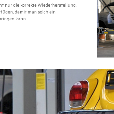
ht nur die korrekte Wiederherstellung,
rfügen, damit man solch ein
bringen kann.
rfarm
Kundinnen und Kunden,
erfarm bleibt
am Samstag, den 15. August
, aufgrund de
ags
Mariä Himmelfahrt
geschlossen.
Showroom ist
von Montag, den 10. August, bis einschließ