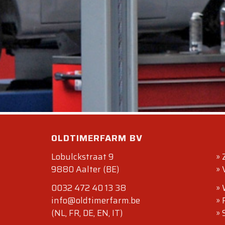
Freitag
Am Mon
geöffne
Vielen 
bei Old
Ihr Ol
OLDTIMERFARM BV
Lobulckstraat 9
»
9880 Aalter (BE)
»
0032 472 40 13 38
»
info@oldtimerfarm.be
»
(NL, FR, DE, EN, IT)
»