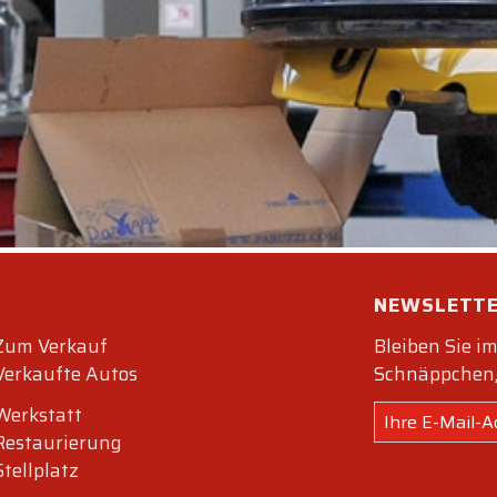
, den 14. August
, zu den gewohnten Öffnungszeiten geö
tag, den 17. August,
sind wir
nur nach Terminvereinba
t.
Dank für Ihr Verständnis. Wir freuen uns darauf, Sie bal
timerfarm begrüßen zu dürfen!
dtimerfarm-Team
NEWSLETT
Zum Verkauf
Bleiben Sie 
Verkaufte Autos
Schnäppchen,
Werkstatt
Restaurierung
Stellplatz