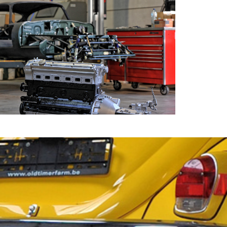
×
s
lich