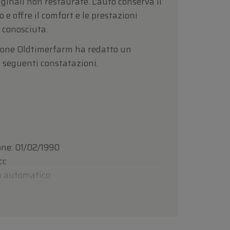
ginali non restaurate. L’auto conserva il
 e offre il comfort e le prestazioni
è conosciuta.
zione Oldtimerfarm ha redatto un
e seguenti constatazioni.
one: 01/02/1990
cc
o automatico
45 km (chilometraggio rilevato)
SAJJNVDW4JP144782