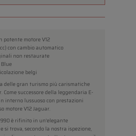
on potente motore V12
4 cc) con cambio automatico
ginali non restaurate
t Blue
colazione belgi
a delle gran turismo più carismatiche
. Come successore della leggendaria E-
n interno lussuoso con prestazioni
so motore V12 Jaguar.
990 è rifinito in un’elegante
e si trova, secondo la nostra ispezione,