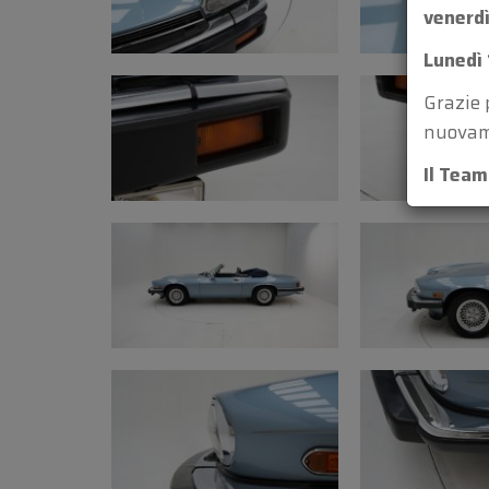
venerdì
Lunedì 
Grazie 
nuovam
Il Tea