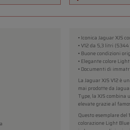
• Iconica Jaguar XJS c
• V12 da 5,3 litri (534
• Buone condizioni ori
• Elegante colore Ligh
• Documenti di immatri
La Jaguar XJS V12 è un
mai prodotte da Jaguar
Type, la XJS combina u
elevate grazie al famo
Questo esemplare del 1
colorazione Light Blue 
ra