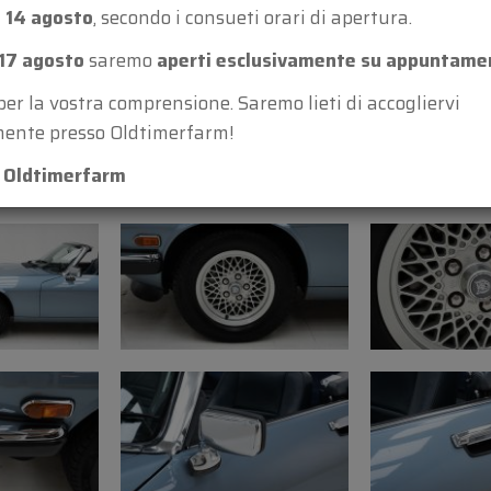
anni (2015)
 14 agosto
, secondo i consueti orari di apertura.
• Interni e tappeti: ori
17 agosto
saremo
aperti esclusivamente su appuntame
condizioni usate
• Controllo numero telai
per la vostra comprensione. Saremo lieti di accogliervi
targhetta identificat
ente presso Oldtimerfarm!
• Vano motore: buone 
m Oldtimerfarm
• Motore: buone condiz
• Liquidi e manutenzi
• Batteria: buone cond
• Cambio: funziona co
• Freni: funzionano co
sinistro deve essere so
• Freno a mano: regola
• Impianto elettrico: cl
cruscotto funzionano
• Illuminazione: funz