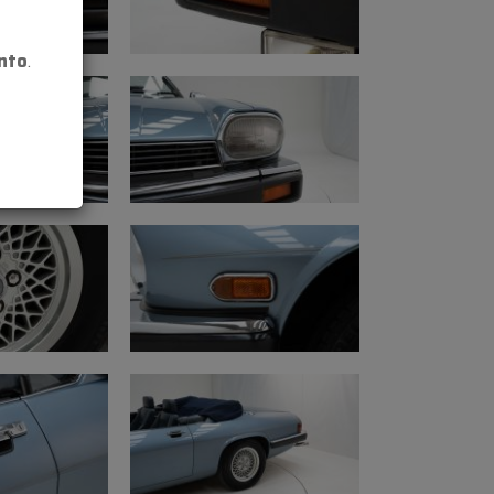
ginali con segni di utilizzo; tappeti in
nto
.
o: originale e ben leggibile (firewall);
iva mancante
condizioni oneste
ioni oneste
one: ben mantenuta
izioni, può durare ancora alcuni anni
rrettamente
rrettamente, ma il tubo freno anteriore
stituito
zione necessaria
acson, tergicristalli, riscaldamento e
iona correttamente