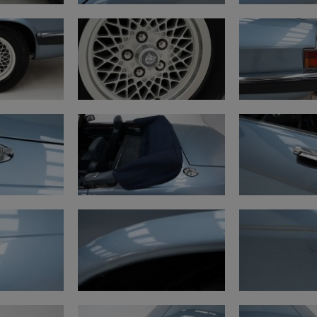
• Sospensioni e assi: r
Gioco nel braccio supe
Gioco al differenziale 
Documenti
• Documenti di immatri
Questa Jaguar XJS V12 
Lobulckstraat 9 – 9880
Richiedete il rapporto
oppure telefonate al +
Guardate i nostri video
Garanzia
https://www.youtube
Chilometraggio delle a