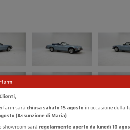
Condizioni e punti
• Restauro e originalit
restaurate
• Carrozzeria: si prese
Bolla di ruggine sul pa
Punto di ruggine dietro
• Verniciatura: segni d
• Sottoscocca: lavori d
rfarm
onesto
Punto di ruggine al pu
Clienti,
Perdita d’olio al differ
erfarm sarà
chiusa sabato 15 agosto
in occasione della f
posteriore sinistra
agosto (Assunzione di Maria)
.
• Pneumatici: buone co
ro showroom sarà
regolarmente aperto da lunedì 10 agos