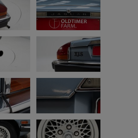
.com/watch?v=j-sd5QJg5po
e.com/watch?v=NNc9Ag1mDPQ