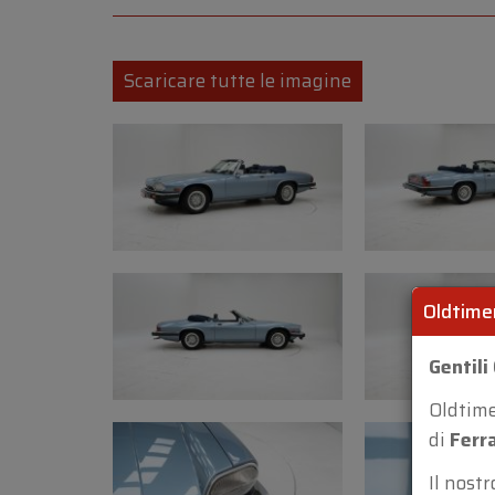
Scaricare tutte le imagine
Oldtime
Gentili 
Oldtim
di
Ferr
Il nost