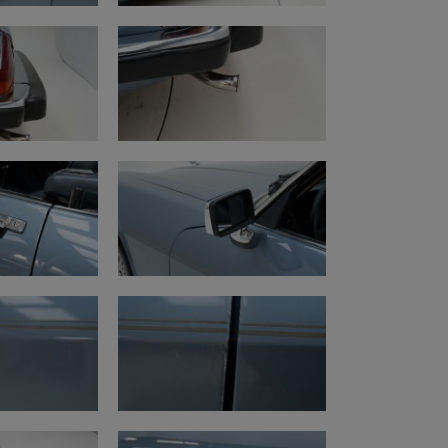
iparazione necessaria
riore anteriore destro
posteriore sinistro
colazione belgi
è visibile presso Oldtimerfarm,
 Aalter (Belgio).
 completo via
info@oldtimerfarm.be
32 (0)472 40 13 38.
 aggiuntivi:
.com/watch?v=Hddtep8ekn0&t=1s
uto d’epoca (km/miles)