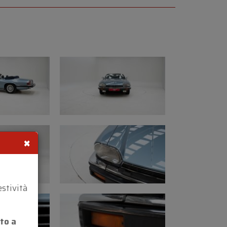
 di attenzione
à: buone condizioni originali non
nta bene, originale con segni d’uso
ssaruota posteriore sinistro
 la ruota posteriore sinistra
i normale utilizzo
i saldatura sul pianale, stato originale
×
nto di sollevamento anteriore sinistro
enziale vicino alla pinza del freno
estività
ndizioni, possono durare ancora alcuni
to a