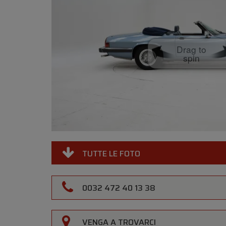
Drag to
spin
TUTTE LE FOTO
0032 472 40 13 38
VENGA A TROVARCI