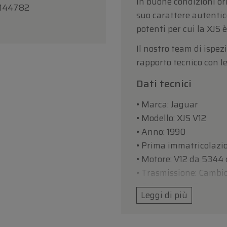
in buone condizioni ori
144782
suo carattere autentico
potenti per cui la XJS 
Il nostro team di ispe
rapporto tecnico con l
Dati tecnici
• Marca: Jaguar
• Modello: XJS V12
• Anno: 1990
• Prima immatricolazi
• Motore: V12 da 5344 
• Trasmissione: Cambi
• Colore: Light Blue
Leggi di più
• Chilometraggio: 52.9
• Numero di telaio: 