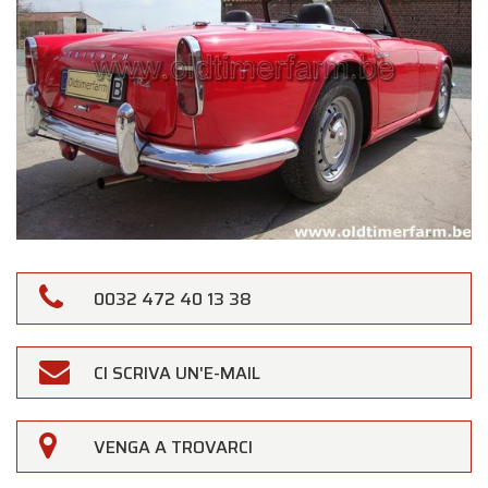
0032 472 40 13 38
×
Oldtimerfarm
CI SCRIVA UN'E-MAIL
Gentili Clienti,
VENGA A TROVARCI
Oldtimerfarm sarà
chiusa sabato 15 agosto
in