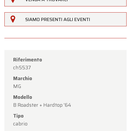
SIAMO PRESENTI AGLI EVENTI
Riferimento
ch5537
Marchio
MG
Modello
×
Oldtimerfarm
B Roadster + Hardtop '64
Tipo
Gentili Clienti,
cabrio
Oldtimerfarm sarà
chiusa sabato 15 agosto
in