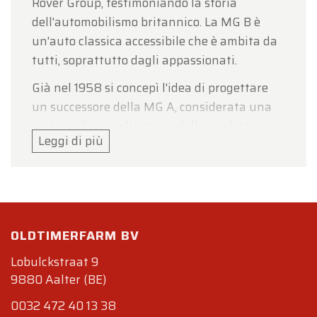
Rover Group, testimoniando la storia
dell'automobilismo britannico. La MG B è
un'auto classica accessibile che è ambita da
tutti, soprattutto dagli appassionati.
Già nel 1958 si concepì l'idea di progettare
un successore della MG A, considerata una
pietra miliare nella storia delle roadster
Leggi di più
britanniche. Tuttavia, per il successore MG
progettò una cabriolet che si discostava dal
concetto di roadster e veniva alimentata da
un motore a quattro cilindri che risaliva agli
anni '40. Il motore in linea a quattro cilindri
OLDTIMERFARM BV
non produceva una quantità eccessiva di
potenza, poiché non era questa l'intenzione.
Lobulckstraat 9
Tuttavia, emetteva un suono delizioso che
9880 Aalter (BE)
sembrava massaggiare i timpani.
0032 472 40 13 38