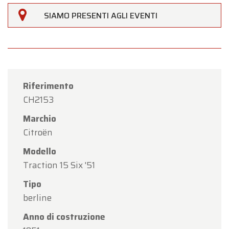
SIAMO PRESENTI AGLI EVENTI
Riferimento
CH2153
Marchio
Citroën
Modello
×
Traction 15 Six '51
Oldtimerfarm
Tipo
Gentili Clienti,
berline
Oldtimerfarm sarà
chiusa sabato 15 agosto
in
Anno di costruzione
occasione della festività di
Ferragosto