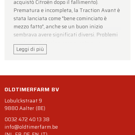
acquistò Citroën dopo il fallimento).
Prematura e incompleta, la Traction Avant è
stata lanciata come "bene cominciato è
mezzo fatto", anche se un buon inizio
sembrava avere significati diversi. Problemi
incalcolabili, design poco curato e un
Leggi di più
tentativo pigro di tenere in vita Citroën. La
trasmissione automatica è stata la fonte più
grande di problemi, che è stata alla fine
sostituita da una trasmissione manuale a 3
marce.
OLDTIMERFARM BV
Dopo un periodo di crisi, Citroën (che era
Lobulckstraat 9
guidata da Michelin) ha deciso di
9880 Aalter (BE)
ricominciare da zero: tutti i problemi sono
0032 472 40 13 38
stati risolti e la Traction Avant è stata
info@oldtimerfarm.be
effettivamente migliorata e rivista sulla
(NL, FR, DE, EN, IT)