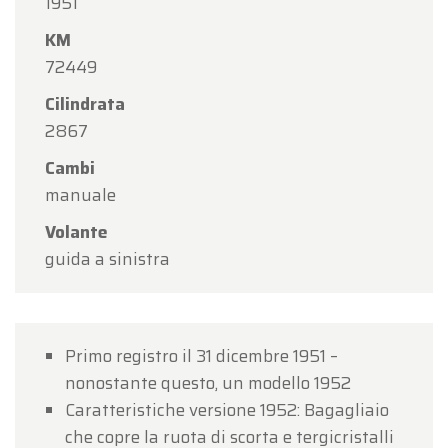
1951
(Assunzione di Maria)
.
KM
Il nostro showroom sarà
regolarmente aperto da
72449
lunedì 10 agosto a venerdì 14 agosto
, secondo i
Cilindrata
consueti orari di apertura.
2867
Lunedì 17 agosto
saremo
aperti esclusivamente
Cambi
su appuntamento
.
manuale
Grazie per la vostra comprensione. Saremo lieti di
Volante
accogliervi nuovamente presso Oldtimerfarm!
guida a sinistra
Il Team Oldtimerfarm
Primo registro il 31 dicembre 1951 –
nonostante questo, un modello 1952
Caratteristiche versione 1952: Bagagliaio
che copre la ruota di scorta e tergicristalli