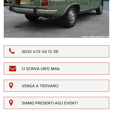
0032 472 40 13 38
CI SCRIVA UN'E-MAIL
×
Oldtimerfarm
VENGA A TROVARCI
Gentili Clienti,
Oldtimerfarm sarà
chiusa sabato 15 agosto
in
SIAMO PRESENTI AGLI EVENTI
occasione della festività di
Ferragosto
(Assunzione di Maria)
.