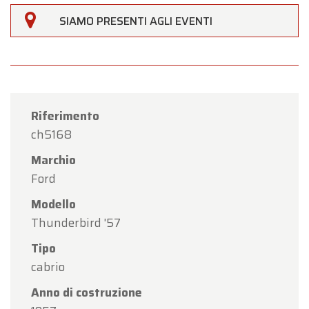
Gentili Clienti,
SIAMO PRESENTI AGLI EVENTI
Oldtimerfarm sarà
chiusa sabato 15 agosto
in
occasione della festività di
Ferragosto
(Assunzione di Maria)
.
Il nostro showroom sarà
regolarmente aperto da
lunedì 10 agosto a venerdì 14 agosto
, secondo i
Riferimento
consueti orari di apertura.
ch5168
Marchio
Lunedì 17 agosto
saremo
aperti esclusivamente
Ford
su appuntamento
.
Modello
Grazie per la vostra comprensione. Saremo lieti di
Thunderbird '57
accogliervi nuovamente presso Oldtimerfarm!
Tipo
Il Team Oldtimerfarm
cabrio
Anno di costruzione