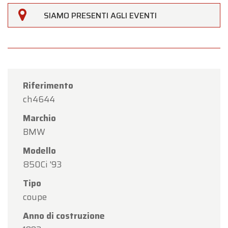
SIAMO PRESENTI AGLI EVENTI
Gentili Clienti,
Oldtimerfarm sarà
chiusa sabato 15 agosto
in
occasione della festività di
Ferragosto
(Assunzione di Maria)
.
Riferimento
Il nostro showroom sarà
regolarmente aperto da
ch4644
lunedì 10 agosto a venerdì 14 agosto
, secondo i
Marchio
consueti orari di apertura.
BMW
Lunedì 17 agosto
saremo
aperti esclusivamente
Modello
su appuntamento
.
850Ci '93
Grazie per la vostra comprensione. Saremo lieti di
Tipo
accogliervi nuovamente presso Oldtimerfarm!
coupe
Il Team Oldtimerfarm
Anno di costruzione