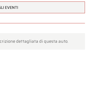
LI EVENTI
estività
to a
crizione dettagliata di questa auto.
nto
.