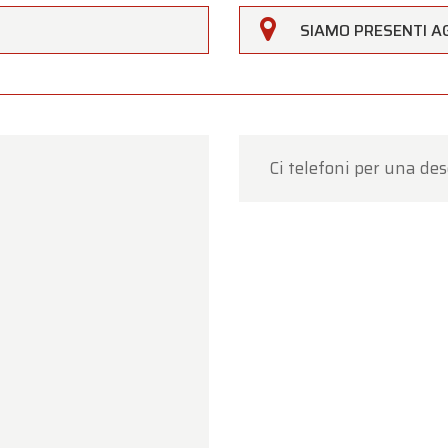
rfarm
SIAMO PRESENTI AG
Clienti,
erfarm sarà
chiusa sabato 15 agosto
in occasione della f
agosto (Assunzione di Maria)
.
ro showroom sarà
regolarmente aperto da lunedì 10 agos
Ci telefoni per una des
 14 agosto
, secondo i consueti orari di apertura.
17 agosto
saremo
aperti esclusivamente su appuntame
per la vostra comprensione. Saremo lieti di accogliervi
ente presso Oldtimerfarm!
m Oldtimerfarm