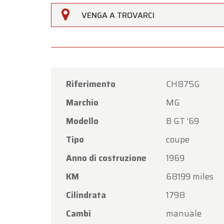
Oldtime
VENGA A TROVARCI
Gentili 
Oldtim
di
Ferr
Il nost
Riferimento
CH875G
venerdì
Marchio
MG
Lunedì 
Modello
B GT '69
Grazie 
Tipo
coupe
nuovam
Anno di costruzione
1969
Il Tea
KM
68199 miles
Cilindrata
1798
Cambi
manuale