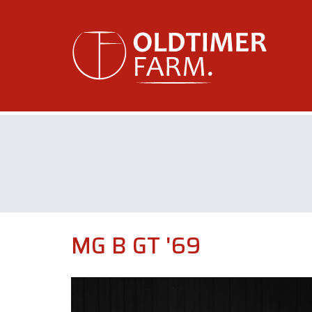
MG B GT '69