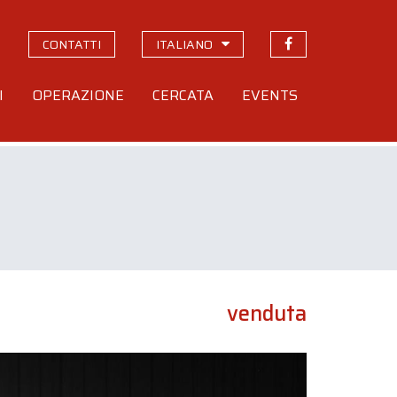
CONTATTI
ITALIANO
I
OPERAZIONE
CERCATA
EVENTS
venduta