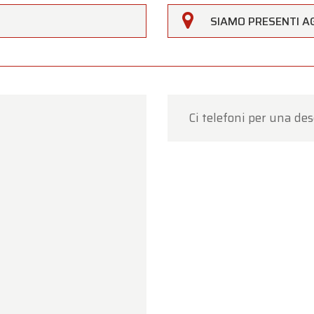
SIAMO PRESENTI AG
Clienti,
erfarm sarà
chiusa sabato 15 agosto
in occasione della f
agosto (Assunzione di Maria)
.
ro showroom sarà
regolarmente aperto da lunedì 10 agos
 14 agosto
, secondo i consueti orari di apertura.
Ci telefoni per una des
17 agosto
saremo
aperti esclusivamente su appuntame
per la vostra comprensione. Saremo lieti di accogliervi
ente presso Oldtimerfarm!
m Oldtimerfarm