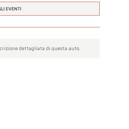
LI EVENTI
estività
to a
crizione dettagliata di questa auto.
nto
.