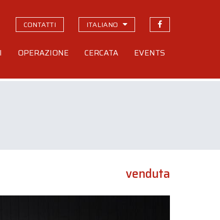
CONTATTI
ITALIANO
I
OPERAZIONE
CERCATA
EVENTS
venduta