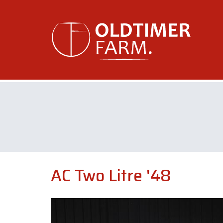
AC Two Litre '48