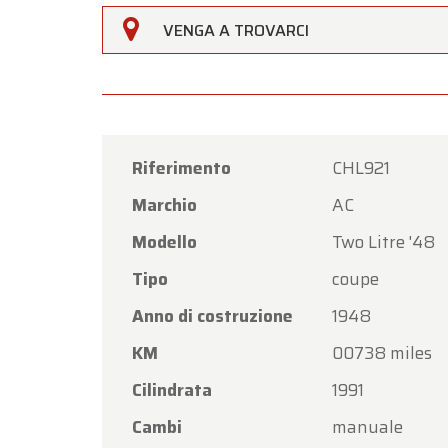
VENGA A TROVARCI
Gentili 
Oldtim
di
Ferr
Il nost
venerdì
Riferimento
CHL921
Marchio
AC
Lunedì 
Modello
Two Litre '48
Grazie 
nuovam
Tipo
coupe
Il Tea
Anno di costruzione
1948
KM
00738 miles
Cilindrata
1991
Cambi
manuale