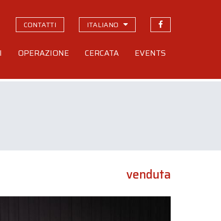
CONTATTI
ITALIANO
I
OPERAZIONE
CERCATA
EVENTS
venduta