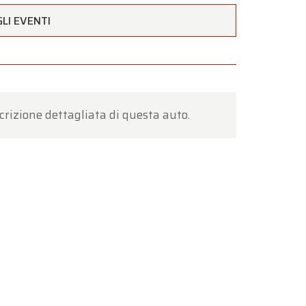
LI EVENTI
estività
to a
crizione dettagliata di questa auto.
nto
.