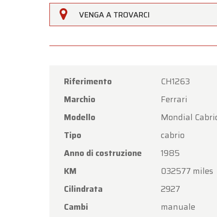
Gentili 
VENGA A TROVARCI
Oldtim
di
Ferr
Il nost
venerdì
Riferimento
CH1263
Lunedì 
Marchio
Ferrari
Grazie 
Modello
Mondial Cabrio
nuovam
Tipo
cabrio
Il Tea
Anno di costruzione
1985
KM
032577 miles
Cilindrata
2927
Cambi
manuale