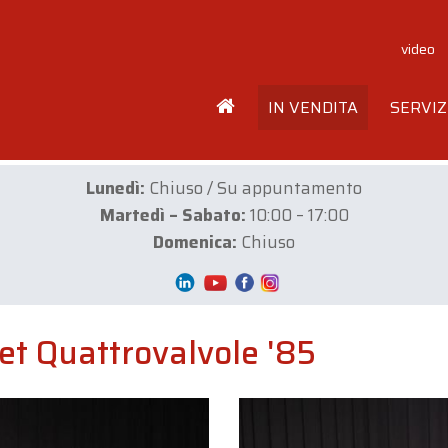
video
IN VENDITA
SERVIZ
Lunedì:
Chiuso / Su appuntamento
Martedì – Sabato:
10:00 – 17:00
Domenica:
Chiuso
let Quattrovalvole '85