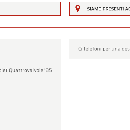
Clienti,
SIAMO PRESENTI AG
erfarm sarà
chiusa sabato 15 agosto
in occasione della f
agosto (Assunzione di Maria)
.
ro showroom sarà
regolarmente aperto da lunedì 10 agos
 14 agosto
, secondo i consueti orari di apertura.
Ci telefoni per una des
17 agosto
saremo
aperti esclusivamente su appuntame
per la vostra comprensione. Saremo lieti di accogliervi
let Quattrovalvole '85
ente presso Oldtimerfarm!
m Oldtimerfarm