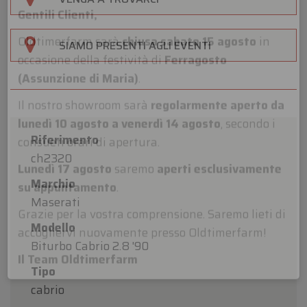
×
Oldtimerfarm
SIAMO PRESENTI AGLI EVENTI
Gentili Clienti,
Oldtimerfarm sarà
chiusa sabato 15 agosto
in
occasione della festività di
Ferragosto
Riferimento
(Assunzione di Maria)
.
ch2320
Il nostro showroom sarà
regolarmente aperto da
Marchio
lunedì 10 agosto a venerdì 14 agosto
, secondo i
Maserati
consueti orari di apertura.
Modello
Lunedì 17 agosto
saremo
aperti esclusivamente
Biturbo Cabrio 2.8 '90
su appuntamento
.
Tipo
Grazie per la vostra comprensione. Saremo lieti di
cabrio
accogliervi nuovamente presso Oldtimerfarm!