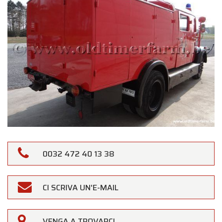
×
0032 472 40 13 38
Oldtimerfarm
Gentili Clienti,
CI SCRIVA UN'E-MAIL
Oldtimerfarm sarà
chiusa sabato 15 agosto
in
occasione della festività di
Ferragosto
VENGA A TROVARCI