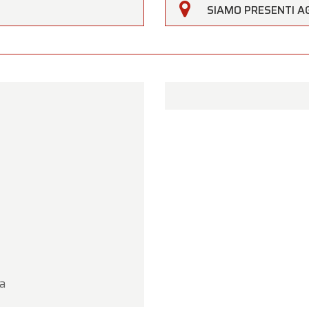
erfarm sarà
chiusa sabato 15 agosto
in occasione della f
SIAMO PRESENTI AG
agosto (Assunzione di Maria)
.
ro showroom sarà
regolarmente aperto da lunedì 10 agos
 14 agosto
, secondo i consueti orari di apertura.
17 agosto
saremo
aperti esclusivamente su appuntame
per la vostra comprensione. Saremo lieti di accogliervi
ente presso Oldtimerfarm!
m Oldtimerfarm
ra