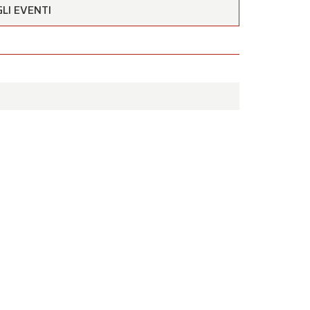
estività
LI EVENTI
to a
nto
.