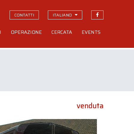
CONTATTI
ITALIANO
I
OPERAZIONE
CERCATA
EVENTS
venduta