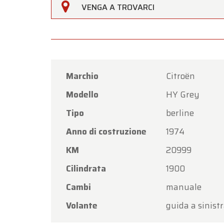
Oldtim
VENGA A TROVARCI
di
Ferr
Il nost
venerdì
Lunedì 
Marchio
Citroën
Grazie 
Modello
HY Grey
nuovam
Tipo
berline
Il Tea
Anno di costruzione
1974
KM
20999
Cilindrata
1900
Cambi
manuale
Volante
guida a sinist