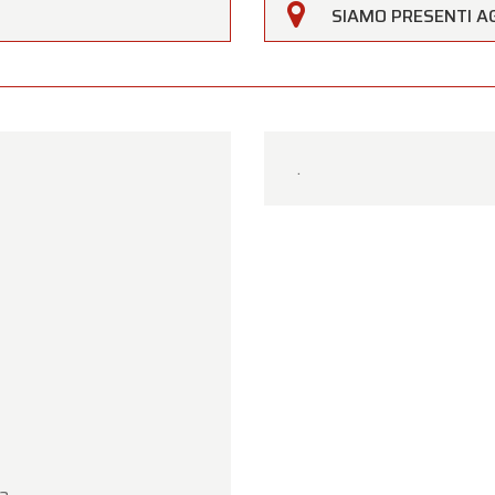
SIAMO PRESENTI AG
Clienti,
erfarm sarà
chiusa sabato 15 agosto
in occasione della f
agosto (Assunzione di Maria)
.
ro showroom sarà
regolarmente aperto da lunedì 10 agos
 14 agosto
, secondo i consueti orari di apertura.
.
17 agosto
saremo
aperti esclusivamente su appuntame
per la vostra comprensione. Saremo lieti di accogliervi
ente presso Oldtimerfarm!
m Oldtimerfarm