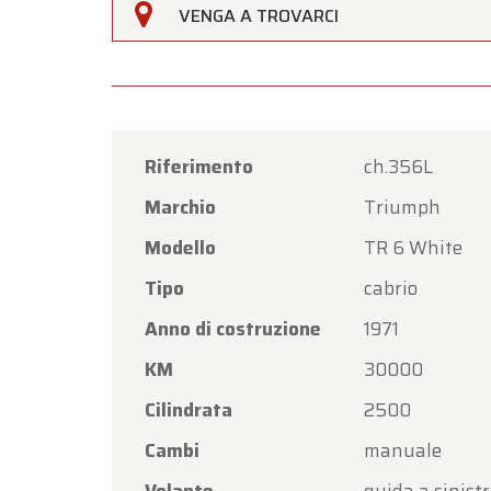
VENGA A TROVARCI
Gentili 
Oldtim
di
Ferr
Il nost
venerdì
Riferimento
ch.356L
Lunedì 
Marchio
Triumph
Grazie 
Modello
TR 6 White
nuovam
Tipo
cabrio
Il Tea
Anno di costruzione
1971
KM
30000
Cilindrata
2500
Cambi
manuale