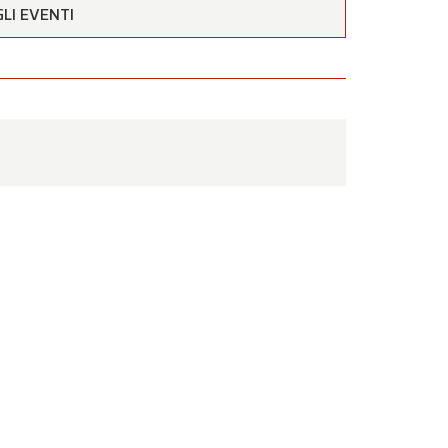
LI EVENTI
estività
to a
nto
.