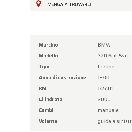
Oldtim
VENGA A TROVARCI
di
Ferr
Il nost
venerdì
Lunedì 
Marchio
BMW
Grazie 
Modello
320 6cil. 5vit.
nuovam
Tipo
berline
Il Tea
Anno di costruzione
1980
KM
145101
Cilindrata
2000
Cambi
manuale
Volante
guida a sinist