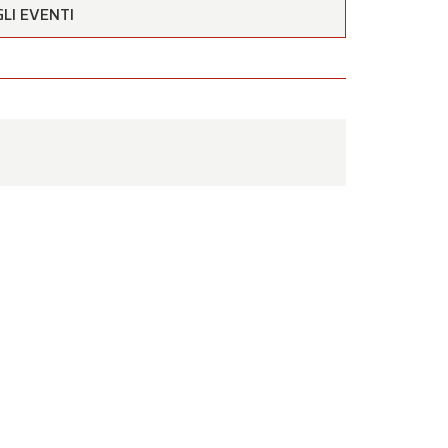
estività
LI EVENTI
to a
nto
.