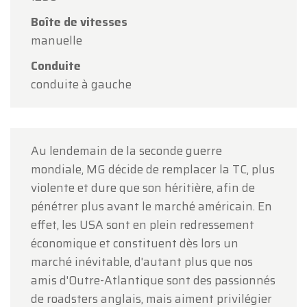
horaires habituels.
Boîte de vitesses
Le lundi 17 août
, nous serons
ouverts
manuelle
uniquement sur rendez-vous
.
Conduite
Merci de votre compréhension et au plaisir de
conduite à gauche
vous accueillir prochainement !
L'équipe Oldtimerfarm
Au lendemain de la seconde guerre
mondiale, MG décide de remplacer la TC, plus
violente et dure que son héritière, afin de
pénétrer plus avant le marché américain. En
effet, les USA sont en plein redressement
économique et constituent dès lors un
marché inévitable, d'autant plus que nos
amis d'Outre-Atlantique sont des passionnés
de roadsters anglais, mais aiment privilégier