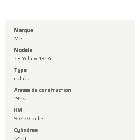
Marque
MG
Modèle
TF Yellow 1954
Type
×
cabrio
Oldtimerfarm
Année de construction
Chers clients,
1954
Oldtimerfarm sera
fermé le samedi 15 août
à
KM
l'occasion de l'Assomption.
93278 miles
Notre showroom sera
ouvert normalement du
Cylindrée
lundi 10 août au vendredi 14 août
, selon les
1250