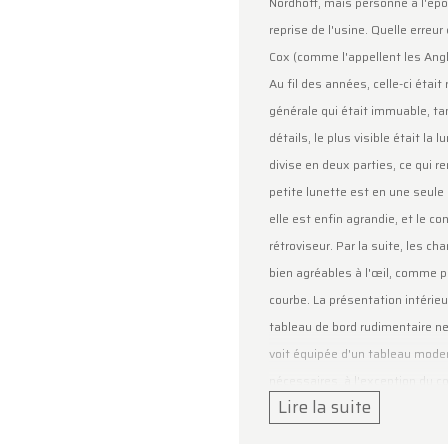
Nordhoff, mais personne à l'ép
e votre compréhension et au plaisir de vous accueillir
reprise de l'usine. Quelle erreur
inement !
Cox (comme l'appellent les Ang
pe Oldtimerfarm
Au fil des années, celle-ci était
générale qui était immuable, ta
détails, le plus visible était la 
divise en deux parties, ce qui re
petite lunette est en une seule 
elle est enfin agrandie, et le 
rétroviseur. Par la suite, les c
bien agréables à l'œil, comme pa
courbe. La présentation intérie
tableau de bord rudimentaire ne
voit équipée d'un tableau mode
nécessaires, à l'exception du c
Lire la suite
Allemagne fin 1978, et au Mexi
Oldtimerfarm est légèrement di