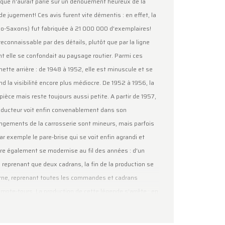
oque n'aurait parié sur un dénouement heureux de la
 de jugement! Ces avis furent vite démentis : en effet, la
lo-Saxons) fut fabriquée à 21 000 000 d'exemplaires!
 reconnaissable par des détails, plutôt que par la ligne
nt elle se confondait au paysage routier. Parmi ces
lunette arrière : de 1948 à 1952, elle est minuscule et se
nd la visibilité encore plus médiocre. De 1952 à 1956, la
pièce mais reste toujours aussi petite. A partir de 1957,
conducteur voit enfin convenablement dans son
hangements de la carrosserie sont mineurs, mais parfois
r exemple le pare-brise qui se voit enfin agrandi et
ure également se modernise au fil des années : d'un
 reprenant que deux cadrans, la fin de la production se
rne, reprenant toutes les commandes et cadrans
ompte-tours. La production de cette légende s'arrête : en
que en … 2003! La version qui vous est proposée par
fférente de la version européenne : non seulement elle