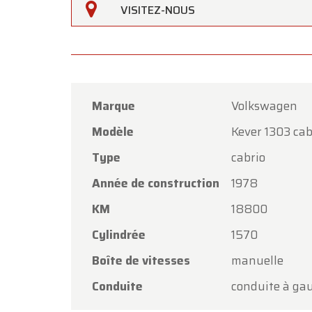
VISITEZ-NOUS
Marque
Volkswagen
Modèle
Kever 1303 cab
Oldtime
Type
cabrio
Chers c
Année de construction
1978
Oldtim
KM
18800
l'Assom
Cylindrée
1570
Notre 
Boîte de vitesses
manuelle
vendred
Conduite
conduite à ga
Le lund