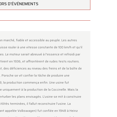
ORS D'ÉVÉNEMENTS
on marché, fiable et accessible au peuple. Les autres
uisse rouler à une vitesse constante de 100 km/h et qu'il
×
es. Le moteur serait abreuvé à l'essence et refroidi par
tirent en 1936, et affrontèrent de rudes tests routiers.
nt, des déficiences au niveau des freins et de la boîte de
f. Porsche se vit confier la tâche de produire une
8, la production commença enfin. Une usine fut
e uniquement à la production de la Coccinelle. Mais la
rturber les plans envisagés. L'usine se mit à construire
ilités terminées, il fallut reconstruire l'usine. La
ous
.
vant appelée Volkswagen) fut confiée en 1948 à Heinz