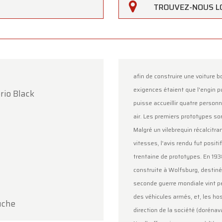
TROUVEZ-NOUS L
afin de construire une voiture b
exigences étaient que l'engin p
rio Black
rfarm
puisse accueillir quatre personn
air. Les premiers prototypes sor
lients,
Malgré un vilebrequin récalcitra
erfarm sera
fermé le samedi 15 août
à l'occasion de
vitesses, l'avis rendu fut positi
ption.
trentaine de prototypes. En 193
construite à Wolfsburg, destiné
showroom sera
ouvert normalement du lundi 10 août au
seconde guerre mondiale vint pe
i 14 août
, selon les horaires habituels.
des véhicules armés, et, les host
uche
i 17 août
, nous serons
ouverts uniquement sur rendez-v
direction de la société (doréna