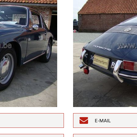
rfarm
E-MAIL
lients,