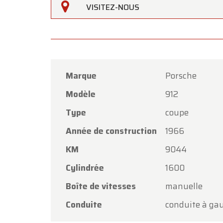
VISITEZ-NOUS
Oldtim
l'Assom
Notre 
vendred
Marque
Porsche
Le lund
Modèle
912
Merci d
Type
coupe
procha
Année de construction
1966
L'équi
KM
9044
Cylindrée
1600
Boîte de vitesses
manuelle
Conduite
conduite à ga