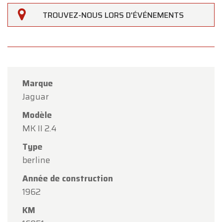
TROUVEZ-NOUS LORS D'ÉVÉNEMENTS
Marque
Jaguar
Modèle
MK II 2.4
×
Type
Oldtimerfarm
berline
Chers clients,
Année de construction
1962
Oldtimerfarm sera
fermé le samedi 15 août
à
l'occasion de l'Assomption.
KM