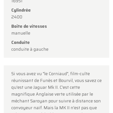
16951
Notre showroom sera
ouvert normalement du
lundi 10 août au vendredi 14 août
, selon les
Cylindrée
horaires habituels.
2400
Boîte de vitesses
Le lundi 17 août
, nous serons
ouverts
manuelle
uniquement sur rendez-vous
.
Conduite
Merci de votre compréhension et au plaisir de
conduite à gauche
vous accueillir prochainement !
L'équipe Oldtimerfarm
Si vous avez vu "le Corniaud", film-culte
réunissant de Funès et Bourvil, vous savez ce
qu'est une Jaguar Mk II. C'est cette
magnifique Anglaise verte utilisée par le
méchant Saroyan pour suivre à distance son
convoyeur naïf. Mais la MK II n'est pas que