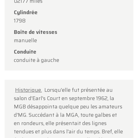
Oldtimerfarm sera
fermé le samedi 15 août
à
02177 miles
l'occasion de l'Assomption.
Cylindrée
1798
Notre showroom sera
ouvert normalement du
lundi 10 août au vendredi 14 août
, selon les
Boîte de vitesses
horaires habituels.
manuelle
Le lundi 17 août
, nous serons
ouverts
Conduite
uniquement sur rendez-vous
.
conduite à gauche
Merci de votre compréhension et au plaisir de
vous accueillir prochainement !
Historique.
Lorsqu'elle fut présentée au
L'équipe Oldtimerfarm
salon d'Earl's Court en septembre 1962, la
MGB désappointa quelque peu les amateurs
d'MG. Succédant à la MGA, toute galbes et
en rondeurs, elle présentait des lignes
tendues et plus dans l'air du temps. Bref, elle