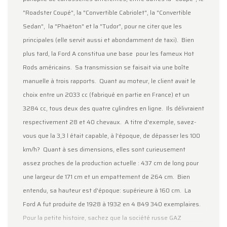
"Roadster Coupé", la "Convertible Cabriolet", la "Convertible
Sedan",
la "Phaëton" et la "Tudor", pour ne citer que les
principales (elle servit aussi et abondamment de taxi).
Bien
plus tard, la Ford A constitua une base
pour les fameux Hot
Rods américains.
Sa transmission se faisait via une boîte
manuelle à trois rapports.
Quant au moteur, le client avait le
choix entre un 2033 cc (fabriqué en partie en France) et un
3284 cc, tous deux des quatre cylindres en ligne.
Ils délivraient
respectivement 28 et 40 chevaux.
A titre d'exemple, savez-
vous que la 3,3 l était capable, à l'époque, de dépasser les 100
km/h?
Quant à ses dimensions, elles sont curieusement
assez proches de la production actuelle : 437 cm de long pour
une largeur de 171 cm et un empattement de 264 cm.
Bien
entendu, sa hauteur est d'époque: supérieure à 160 cm.
La
Ford A fut produite de 1928 à 1932 en 4 849 340 exemplaires.
Pour la petite histoire, sachez que la société russe GAZ