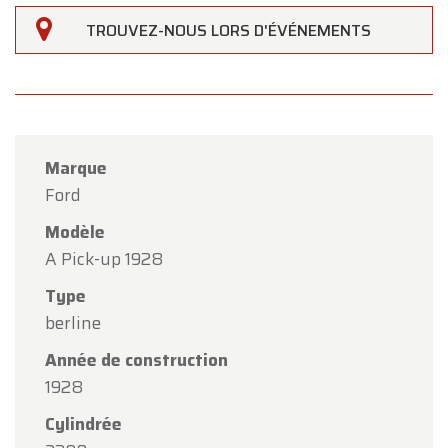
TROUVEZ-NOUS LORS D'ÉVÉNEMENTS
Marque
Ford
Modèle
A Pick-up 1928
Type
berline
×
Oldtimerfarm
Année de construction
Chers clients,
1928
Oldtimerfarm sera
fermé le samedi 15 août
à
Cylindrée