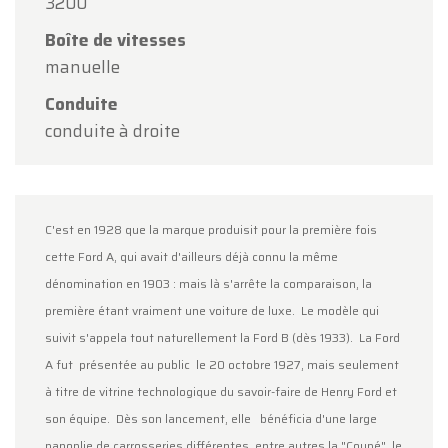
l'occasion de l'Assomption.
3200
Boîte de vitesses
Notre showroom sera
ouvert normalement du
manuelle
lundi 10 août au vendredi 14 août
, selon les
horaires habituels.
Conduite
conduite à droite
Le lundi 17 août
, nous serons
ouverts
uniquement sur rendez-vous
.
Merci de votre compréhension et au plaisir de
vous accueillir prochainement !
C'est en 1928 que la marque produisit pour la première fois
cette Ford A, qui avait d'ailleurs déjà connu la même
L'équipe Oldtimerfarm
dénomination en 1903 : mais là s'arrête la comparaison, la
première étant vraiment une voiture de luxe.
Le modèle qui
suivit s'appela tout naturellement la Ford B (dès 1933).
La Ford
A fut
présentée au public
le 20 octobre 1927, mais seulement
à titre de vitrine technologique du savoir-faire de Henry Ford et
son équipe.
Dès son lancement, elle
bénéficia d'une large
panoplie de carrosseries différentes, entre autres la "Coupé", le