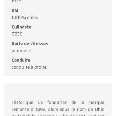
1938
l'occasion de l'Assomption.
KM
Notre showroom sera
ouvert normalement du
100126 miles
lundi 10 août au vendredi 14 août
, selon les
Cylindrée
horaires habituels.
5230
Le lundi 17 août
, nous serons
ouverts
Boîte de vitesses
uniquement sur rendez-vous
.
manuelle
Merci de votre compréhension et au plaisir de
Conduite
vous accueillir prochainement !
conduite à droite
L'équipe Oldtimerfarm
Historique. La fondation de la marque
remonte à 1899, alors sous le nom de Ohio