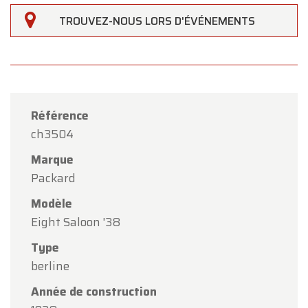
TROUVEZ-NOUS LORS D'ÉVÉNEMENTS
Référence
ch3504
Marque
Packard
Modèle
Eight Saloon '38
×
Oldtimerfarm
Type
berline
Chers clients,
Année de construction
Oldtimerfarm sera
fermé le samedi 15 août
à