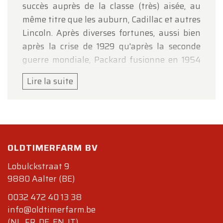
succès auprès de la classe (très) aisée, au
même titre que les auburn, Cadillac et autres
Lincoln. Après diverses fortunes, aussi bien
après la crise de 1929 qu'après la seconde
guerre mondiale, Packard fusionne en 1954
avec Studebaker. La dernière Packard est
Lire la suite
construite en 1958, et le nom Packard
disparaît en 1962, soit à peine deux ans
avant la fin tragique de Studebaker (la
Studebaker disparaîtra définitivement en
1966, après une dernière et vaine tentative
OLDTIMERFARM BV
d'exploitation au Canada). La Packard Eight,
Lobulckstraat 9
connue également sous le nom de série 120,
9880 Aalter (BE)
fut produite de 1935 à 1937, puis de 1939 à
1941. Elle s'adressait à une clientèle un plus
0032 472 40 13 38
moins élitiste que les douze cylindres de la
info@oldtimerfarm.be
marque, voitures qui à l'époque rivalisaient
(NL, FR, DE, EN, IT)