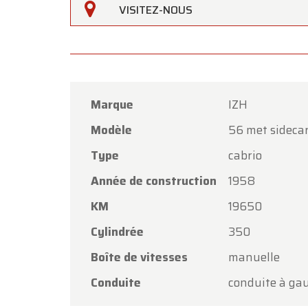
VISITEZ-NOUS
Marque
IZH
Modèle
56 met sideca
Oldtime
Type
cabrio
Chers c
Année de construction
1958
Oldtim
KM
19650
l'Assom
Cylindrée
350
Notre 
Boîte de vitesses
manuelle
vendred
Conduite
conduite à ga
Le lund