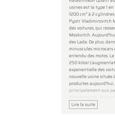
Kalashnikov! Quant aux
e votre compréhension et au plaisir de vous accueillir
usines est la type 1 en
inement !
1200 cm³ à 2 cylindres 
pe Oldtimerfarm
Pyotr Vladimirovitch M
des voitures, qui res
Moskvitch. Aujourd'hui,
des Lada. De plus, dan
minuscules microcars 
entendu des motos. Le 
250 kilos! L'augmentat
exponentielle des voitu
nouvelle usine située 
produites aujourd'hui,
principalement aux pay
d'Amérique du Sud grâ
gamme se compose actu
Lire la suite
la Jupiter 5, plus des 