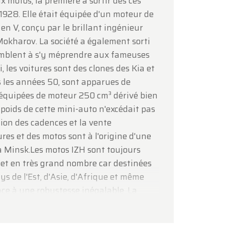
 motos, la première à sortir des ces
 1928. Elle était équipée d'un moteur de
en V, conçu par le brillant ingénieur
okharov. La société a également sorti
semblent à s'y méprendre aux fameuses
 les voitures sont des clones des Kia et
s les années 50, sont apparues de
équipées de moteur 250 cm³ dérivé bien
poids de cette mini-auto n'excédait pas
ion des cadences et la vente
res et des motos sont à l'origine d'une
à Minsk.Les motos IZH sont toujours
 et en très grand nombre car destinées
s de l'Est, d'Asie, d'Afrique et même
ce à une robustesse inégalable. La
ellement de deux 350 cc, la Planeta et
vélomoteurs de 50 cc. La société fournit