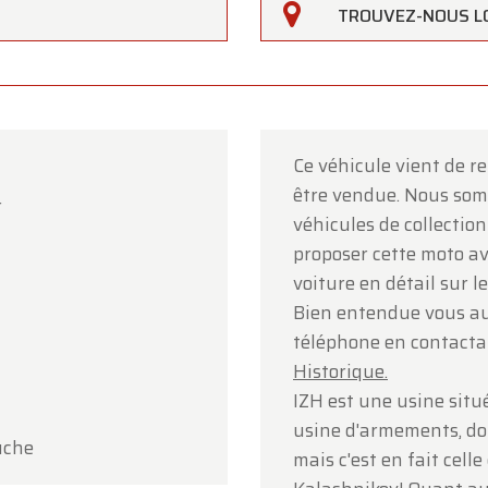
TROUVEZ-NOUS L
Ce véhicule vient de r
être vendue. Nous som
r
rfarm
véhicules de collectio
proposer cette moto av
lients,
voiture en détail sur l
erfarm sera
fermé le samedi 15 août
à l'occasion de
Bien entendue vous aur
ption.
téléphone en contacta
Historique.
showroom sera
ouvert normalement du lundi 10 août au
IZH est une usine situé
i 14 août
, selon les horaires habituels.
usine d'armements, don
uche
i 17 août
, nous serons
ouverts uniquement sur rendez-v
mais c'est en fait cell