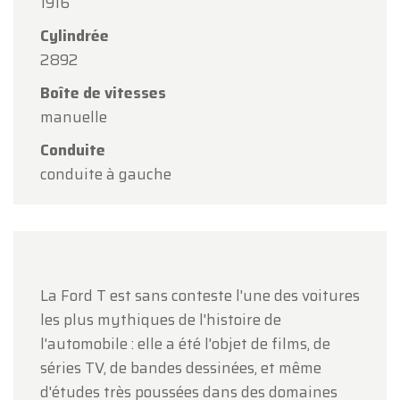
1916
Oldtimerfarm sera
fermé le samedi 15 août
à
l'occasion de l'Assomption.
Cylindrée
2892
Notre showroom sera
ouvert normalement du
lundi 10 août au vendredi 14 août
, selon les
Boîte de vitesses
horaires habituels.
manuelle
Le lundi 17 août
, nous serons
ouverts
Conduite
uniquement sur rendez-vous
.
conduite à gauche
Merci de votre compréhension et au plaisir de
vous accueillir prochainement !
L'équipe Oldtimerfarm
La Ford T est sans conteste l'une des voitures
les plus mythiques de l'histoire de
l'automobile : elle a été l'objet de films, de
séries TV, de bandes dessinées, et même
d'études très poussées dans des domaines