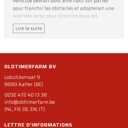
véhicule devrait donc être haut sur pattes
pour franchir les obstacles et adopterait une
voie très large pour s'inscrire dans les
ornières laissées par les charrettes des
Lire la suite
pionniers. Le modèle a bien entendu évolué
entre 1908 et 1927 : la grille de calandre, les
voies, les ailes surmontant les roues entre
autres, ont été légèrement modifiés au fil
des ans, de même que la mécanique moins
OLDTIMERFARM BV
visible aux yeux du plus grand nombre.
Lobulckstraat 9
Données techniques
9880 Aalter (BE)
Carrosserie
0032 472 40 13 38
Longueur (cm): 340
info@oldtimerfarm.be
Largeur (cm): 168
(NL, FR, DE, EN, IT)
Hauteur (cm) :
Empattement (cm) : 255
LETTRE D'INFORMATIONS