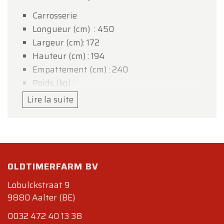
Carrosserie
Longueur (cm) : 450
Largeur (cm): 172
Hauteur (cm) : 194
Empattement (cm) : 240
Poids (kg) :
Mécanique
Lire la suite
Moteur : 4 cylindres en ligne 2 litres
Soupapes :8
Carburation :
Boîte de vitesses : manuelle, 4 rapports
Transmission : aux roues arrière
OLDTIMERFARM BV
Puissance maximum : 70 chevaux
Lobulckstraat 9
Couple maximum :
9880 Aalter (BE)
Vitesse maximum : 130 km/h
0032 472 40 13 38