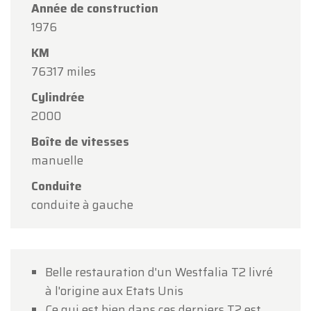
Année de construction
Chers clients,
1976
Oldtimerfarm sera
fermé le samedi 15 août
à
KM
l'occasion de l'Assomption.
76317 miles
Notre showroom sera
ouvert normalement du
Cylindrée
lundi 10 août au vendredi 14 août
, selon les
2000
horaires habituels.
Boîte de vitesses
Le lundi 17 août
, nous serons
ouverts
manuelle
uniquement sur rendez-vous
.
Conduite
Merci de votre compréhension et au plaisir de
conduite à gauche
vous accueillir prochainement !
L'équipe Oldtimerfarm
Belle restauration d'un Westfalia T2 livré
à l'origine aux Etats Unis
Ce qui est bien dans ces derniers T2 est