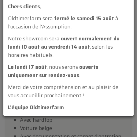
Année de construction
Chers clients,
1992
Oldtimerfarm sera
fermé le samedi 15 août
à
KM
l'occasion de l'Assomption.
134354
Notre showroom sera
ouvert normalement du
Cylindrée
lundi 10 août au vendredi 14 août
, selon les
4973
horaires habituels.
Boîte de vitesses
Le lundi 17 août
, nous serons
ouverts
automatique
uniquement sur rendez-vous
.
Conduite
Merci de votre compréhension et au plaisir de
conduite à gauche
vous accueillir prochainement !
L'équipe Oldtimerfarm
Avec hardtop
Voiture belge
Avec documentation et carnet d'entretien