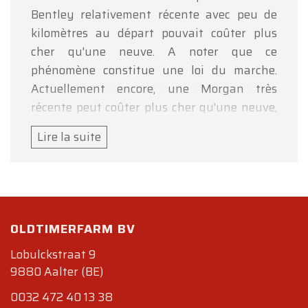
Bentley relativement récente avec peu de
kilomètres au départ pouvait coûter plus
cher qu'une neuve. A noter que ce
phénomène constitue une loi du marche.
Actuellement encore, une Morgan très
récente peut coûter plus cher qu'une neuve,
dont le délai de livraison peut se calculer en
Lire la suite
plusieurs années. Il se vendit 5200 Bentley
Mk 6 à travers le monde. Malgré quelques
"bizarreries" relevées çà et là, nous avons ici
un bel exemple de ce qui est considéré
comme une vraie réalisation Saloon d'après-
OLDTIMERFARM BV
guerre. James Young était un carrossier
Lobulckstraat 9
britannique installé depuis 1863. Au départ,
9880 Aalter (BE)
il produisait des attelages pour chevaux. Il
réalisa sa première carrosserie automobile
0032 472 40 13 38