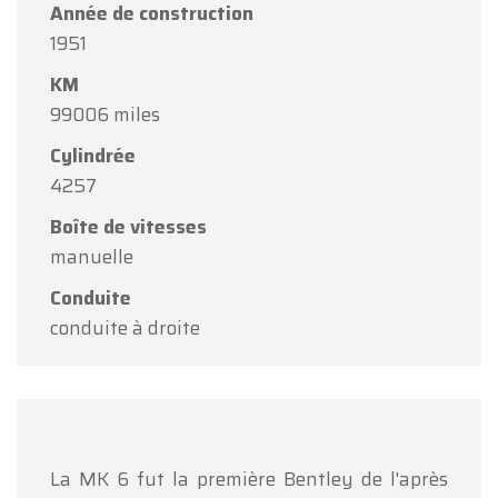
Année de construction
Chers clients,
1951
Oldtimerfarm sera
fermé le samedi 15 août
à
KM
l'occasion de l'Assomption.
99006 miles
Notre showroom sera
ouvert normalement du
Cylindrée
lundi 10 août au vendredi 14 août
, selon les
4257
horaires habituels.
Boîte de vitesses
Le lundi 17 août
, nous serons
ouverts
manuelle
uniquement sur rendez-vous
.
Conduite
Merci de votre compréhension et au plaisir de
conduite à droite
vous accueillir prochainement !
L'équipe Oldtimerfarm
La MK 6 fut la première Bentley de l'après