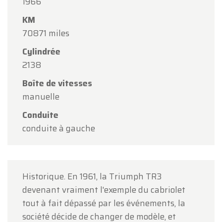
1966
Oldtimerfarm sera
fermé le samedi 15 août
à
l'occasion de l'Assomption.
KM
70871 miles
Notre showroom sera
ouvert normalement du
lundi 10 août au vendredi 14 août
, selon les
Cylindrée
horaires habituels.
2138
Le lundi 17 août
, nous serons
ouverts
Boîte de vitesses
uniquement sur rendez-vous
.
manuelle
Conduite
Merci de votre compréhension et au plaisir de
conduite à gauche
vous accueillir prochainement !
L'équipe Oldtimerfarm
Historique. En 1961, la Triumph TR3
devenant vraiment l'exemple du cabriolet
tout à fait dépassé par les événements, la
société décide de changer de modèle, et