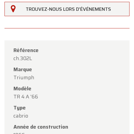
TROUVEZ-NOUS LORS D'ÉVÉNEMENTS
Référence
ch.302L
Marque
Triumph
Modèle
TR 4 A '66
×
Type
Oldtimerfarm
cabrio
Chers clients,
Année de construction