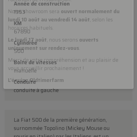
Année de construction
Chers clients,
1953
Oldtimerfarm sera
fermé le samedi 15 août
à
KM
l'occasion de l'Assomption.
67890
Notre showroom sera
ouvert normalement du
Cylindrée
lundi 10 août au vendredi 14 août
, selon les
500
horaires habituels.
Boîte de vitesses
Le lundi 17 août
, nous serons
ouverts
manuelle
uniquement sur rendez-vous
.
Conduite
Merci de votre compréhension et au plaisir de
conduite à gauche
vous accueillir prochainement !
L'équipe Oldtimerfarm
La Fiat 500 de la première génération,
surnommée Topolino (Mickey Mouse ou
souris en italien) par les Italiens, est un