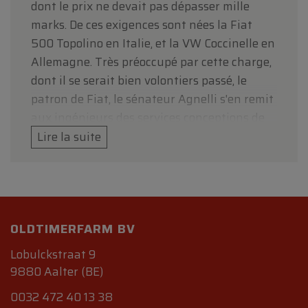
dont le prix ne devait pas dépasser mille
marks. De ces exigences sont nées la Fiat
500 Topolino en Italie, et la VW Coccinelle en
Allemagne. Très préoccupé par cette charge,
dont il se serait bien volontiers passé, le
patron de Fiat, le sénateur Agnelli s'en remit
aux ingénieurs des services conceptions de
Fiat, qui se divisèrent en deux courants de
Lire la suite
pensée. Le premier considérant que le but
pouvait être atteint avec des technologies et
des schémas déjà utilisés sur d'autres
modèles Fiat, ce qui aurait permis de limiter
OLDTIMERFARM BV
les coûts, le second considérant qu'il fallait
confier cette tâche à un ingénieur extérieur,
Lobulckstraat 9
Oreste Lardone, habile ingénieur qui avait
9880 Aalter (BE)
déjà réalisé un très remarqué prototype de
0032 472 40 13 38
petite voiture chez Itala, vu la grosse charge