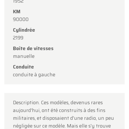
1952
Oldtimerfarm sera
fermé le samedi 15 août
à
KM
l'occasion de l'Assomption.
90000
Notre showroom sera
ouvert normalement du
Cylindrée
lundi 10 août au vendredi 14 août
, selon les
2199
horaires habituels.
Boîte de vitesses
Le lundi 17 août
, nous serons
ouverts
manuelle
uniquement sur rendez-vous
.
Conduite
Merci de votre compréhension et au plaisir de
conduite à gauche
vous accueillir prochainement !
L'équipe Oldtimerfarm
Description. Ces modèles, devenus rares
aujourd'hui, ont été construits à des fins
militaires, et disposaient d'une radio, un peu
négligée sur ce modèle. Mais elle s'y trouve