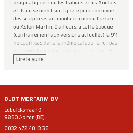
pragmatiques que les Italiens et les Anglais,
et ils ne se mobilisent guère pour concevoir
des sculptures automobiles comme Ferrari
ou Aston Martin. D'ailleurs, à cette époque
(contrairement aux versions actuelles) la 911
ne court pas dans la même catégorie. Ici, pas
question de moteurs rugissants et bourrés
de chevaux vitaminés, mais bien d'une
Lire la suite
sportive assez abordable côté budget. La
première présentation de la 911 a lieu au
salon de Francfort en 1963. Dès sa première
apparition, c'est le triomphe : les acheteurs
OLDTIMERFARM BV
se bousculent au portillon, tout le monde
veut avoir "sa" Porsche, et les Américains en
Lobulckstraat 9
sont fous (surtout les dames!). A partir d'une
9880 Aalter (BE)
base aussi saine, les concepteurs peuvent y
0032 472 40 13 38
aller à cœur joie : les modèles qui se