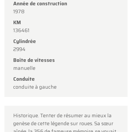
Année de construction
Chers clients,
1978
Oldtimerfarm sera
fermé le samedi 15 août
à
KM
l'occasion de l'Assomption.
136461
Notre showroom sera
ouvert normalement du
Cylindrée
lundi 10 août au vendredi 14 août
, selon les
2994
horaires habituels.
Boîte de vitesses
Le lundi 17 août
, nous serons
ouverts
manuelle
uniquement sur rendez-vous
.
Conduite
Merci de votre compréhension et au plaisir de
conduite à gauche
vous accueillir prochainement !
L'équipe Oldtimerfarm
Historique. Tenter de résumer au mieux la
genèse de cette légende sur roues. Sa sœur
aînée, la 356 de fameuse mémoire, se voyait