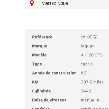
VISITEZ-NOUS
Référence
ch. 0552
Marque
Jaguar
Oldtime
Modèle
XK 120 OTS
Chers c
Type
cabrio
Oldtim
Année de construction
1951
l'Assom
KM
30712 miles
Notre 
Cylindrée
3442
vendred
Boîte de vitesses
manuelle
Le lund