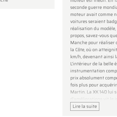
uche
moteur est inédit. En f
e votre compréhension et au plaisir de vous accueillir
seconde guerre mondial
inement !
moteur avait comme nom 
pe Oldtimerfarm
voitures seraient badg
réalisation du modèle, 
propos, savez-vous que
Manche pour réaliser d
la Côte, où on atteign
km/h, devenant ainsi l
L'intérieur de la belle 
instrumentation complè
prix absolument compéti
fois plus pour acquéri
Martin. La XK 140 lui 
d'améliorations vit l
beaucoup plus conforta
Lire la suite
sportive pure et dure, 