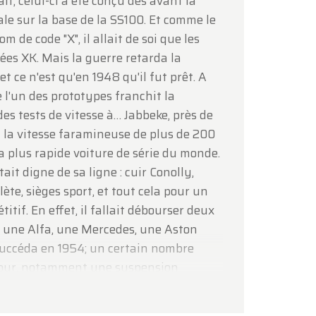
ait, celui-ci a été conçu dès avant la
e sur la base de la SS100. Et comme le
de code "X", il allait de soi que les
ées XK. Mais la guerre retarda la
et ce n'est qu'en 1948 qu'il fut prêt. A
 l'un des prototypes franchit la
es tests de vitesse à… Jabbeke, près de
it la vitesse faramineuse de plus de 200
a plus rapide voiture de série du monde.
était digne de sa ligne : cuir Conolly,
te, sièges sport, et tout cela pour un
tif. En effet, il fallait débourser deux
r une Alfa, une Mercedes, une Aston
succéda en 1954; un certain nombre
e jour, notamment une suspension
ble, ce qui n'était pas du luxe! De
la Jaguar devient une voiture "civilisée".