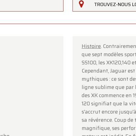
TROUVEZ-NOUS L
Histoire
. Contrairement
que sept modèles sporti
rfarm
SS100, les XK120,140 et
Cependant, Jaguar est 
lients,
mythiques : ce sont de
erfarm sera
fermé le samedi 15 août
à l'occasion de
ligne sublime que par 
ption.
des XK commence en 194
120 signifiat que la vi
showroom sera
ouvert normalement du lundi 10 août au
s'accrut encore jusqu'à
i 14 août
, selon les horaires habituels.
sa révérence. Coup de t
i 17 août
, nous serons
ouverts uniquement sur rendez-v
magnifique, ses perfor