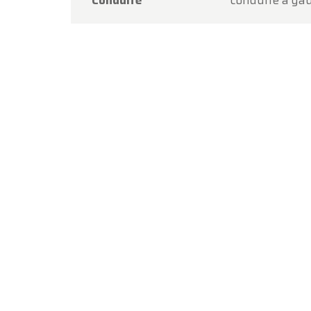
Conduite
conduite à ga
Merci d
procha
L'équi