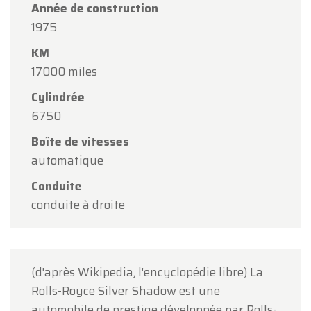
Année de construction
Chers clients,
1975
Oldtimerfarm sera
fermé le samedi 15 août
à
KM
l'occasion de l'Assomption.
17000 miles
Notre showroom sera
ouvert normalement du
Cylindrée
lundi 10 août au vendredi 14 août
, selon les
6750
horaires habituels.
Boîte de vitesses
Le lundi 17 août
, nous serons
ouverts
automatique
uniquement sur rendez-vous
.
Conduite
Merci de votre compréhension et au plaisir de
conduite à droite
vous accueillir prochainement !
L'équipe Oldtimerfarm
(d'après Wikipedia, l'encyclopédie libre) La
Rolls-Royce Silver Shadow est une
automobile de prestige développée par Rolls-