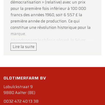
démocratisation » (relative) avec un prix
pour la première fois inférieur à 100 000
francs des années 1960, soit 6 557 £ la
première année de production. Ce qui
constitue une révolution historique pour la
marque.
Abandonnant le châssis séparé, la Silver
Shadow se présente comme la première
Lire la suite
monocoque autoportante de la marque. Elle
est la première Rolls-Royce équipée de
quatre roues indépendantes. Constituée de
bras longitudinaux, la nouvelle suspension
OLDTIMERFARM BV
arrière se voit épaulée par un correcteur
d'assiette automatique et hydraulique, qui
Lobulckstraat 9
utilise le brevet Citroën ; d'abord monté sur
9880 Aalter (BE)
les quatre roues, il sera réservé aux roues
0032 472 40 13 38
arrière à partir de 1969.